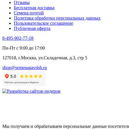
Отзывы
Цикорий салатный (Витлуф)
Бесплатная доставка
Черемша
Семена почтой
Шпинат
Политика обработки персональных данных
Щавель
Пользовательское соглашение
Эндивий
Публичная оферта
Эстрагон
Семена лекарственных растений
8-495-902-77-18
Алтей
Анис
Пн-Пт с 9:00 до 17:00
Бессмертник
Бораго
127018, г.Москва, ул.Складочная, д.3, стр 5
Валериана
Валерианелла
shop@semenagavrish.ru
Гибискус лекарственный
Девясил
Душица
Зверобой
Змееголовник
Иссоп
Кровохлёбка
Лаванда
Лопух
Лофант
Мелисса
Мы получаем и обрабатываем персональные данные посетителе
Монарда лекарственная