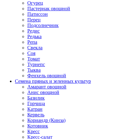
Огурец
Пастернак овощной
Патиссон
Перец
Подсолнечник
Редис
Редька
Репа
Свекла
Соя
Томат
Турнепс
Тыква
Фенхель овощной
Семена пряных и зеленных культур
Амарант овощной
Анис овощной
Базилик
Горчица
Катран
Кервель
Кориандр (Кинза)
Котовник
Кресс
Кресс-салат