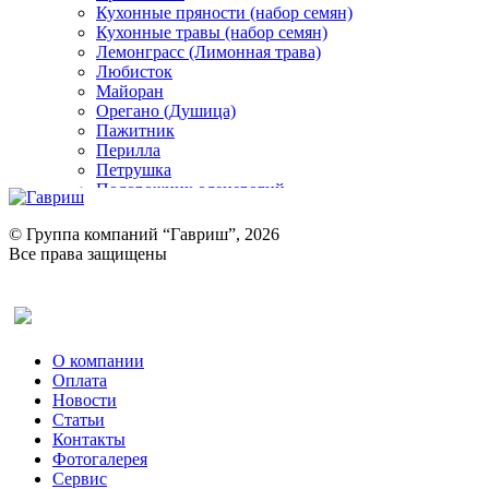
Кухонные пряности (набор семян)
Кухонные травы (набор семян)
Лемонграсс (Лимонная трава)
Любисток
Майоран
Орегано (Душица)
Пажитник
Перилла
Петрушка
Подорожник оленерогий
Портулак пряный
Ревень
© Группа компаний “Гавриш”, 2026
Рукола
Все права защищены
Рута
Салат
Оставить отзыв (для клиентов)
Сельдерей
Спаржа
Табак Курительный
О компании
Тмин
Оплата
Трава для чая
Новости
Туласи
Статьи
Укроп
Контакты
Фенхель пряный
Фотогалерея​
Хризантема овощная
Сервис
Цикорий пряный