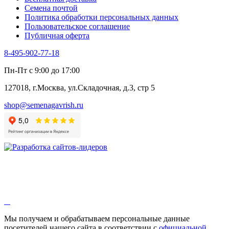
Черемша
Семена почтой
Шпинат
Политика обработки персональных данных
Щавель
Пользовательское соглашение
Эндивий
Публичная оферта
Эстрагон
Семена лекарственных растений
8-495-902-77-18
Алтей
Анис
Пн-Пт с 9:00 до 17:00
Бессмертник
Бораго
127018, г.Москва, ул.Складочная, д.3, стр 5
Валериана
Валерианелла
shop@semenagavrish.ru
Гибискус лекарственный
Девясил
Душица
Зверобой
Змееголовник
Иссоп
Кровохлёбка
Лаванда
Лопух
Лофант
Мелисса
Монарда лекарственная
Мы получаем и обрабатываем персональные данные
Мыльнянка
посетителей нашего сайта в соответствии с
официальной