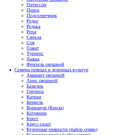
Патиссон
Перец
Подсолнечник
Редис
Редька
Репа
Свекла
Соя
Томат
Турнепс
Тыква
Фенхель овощной
Семена пряных и зеленных культур
Амарант овощной
Анис овощной
Базилик
Горчица
Катран
Кервель
Кориандр (Кинза)
Котовник
Кресс
Кресс-салат
Кухонные пряности (набор семян)
Кухонные травы (набор семян)