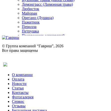
Лемонграсс (Лимонная трава)
Любисток
Майоран
Орегано (Душица)
Пажитник
Перилла
Петрушка
Подорожник оленерогий
Портулак пряный
Ревень
© Группа компаний “Гавриш”, 2026
Рукола
Все права защищены
Рута
Салат
Оставить отзыв (для клиентов)
Сельдерей
Спаржа
Табак Курительный
О компании
Тмин
Оплата
Трава для чая
Новости
Туласи
Статьи
Укроп
Контакты
Фенхель пряный
Фотогалерея​
Хризантема овощная
Сервис
Цикорий пряный
Отзывы
Цикорий салатный (Витлуф)
Бесплатная доставка