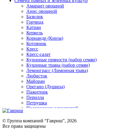
Семена пряных и зеленных культур
Амарант овощной
Анис овощной
Базилик
Горчица
Катран
Кервель
Кориандр (Кинза)
Котовник
Кресс
Кресс-салат
Кухонные пряности (набор семян)
Кухонные травы (набор семян)
Лемонграсс (Лимонная трава)
Любисток
Майоран
Орегано (Душица)
Пажитник
Перилла
Петрушка
Подорожник оленерогий
Портулак пряный
Ревень
© Группа компаний “Гавриш”, 2026
Рукола
Все права защищены
Рута