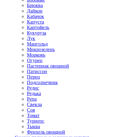
Брюква
Дайкон
Кабачок
Капуста
Картофель
Кукуруза
Лук
Мангольд
Микрозелень
Морковь
Огурец
Пастернак овощной
Патиссон
Перец
Подсолнечник
Редис
Редька
Репа
Свекла
Соя
Томат
Турнепс
Тыква
Фенхель овощной