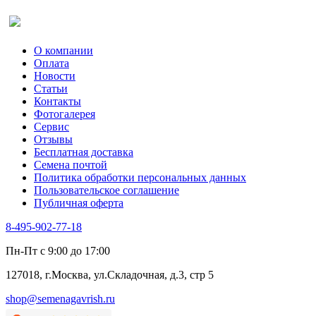
Салат
Оставить отзыв (для клиентов)
Сельдерей
Спаржа
Табак Курительный
О компании
Тмин
Оплата
Трава для чая
Новости
Туласи
Статьи
Укроп
Контакты
Фенхель пряный
Фотогалерея​
Хризантема овощная
Сервис
Цикорий пряный
Отзывы
Цикорий салатный (Витлуф)
Бесплатная доставка
Черемша
Семена почтой
Шпинат
Политика обработки персональных данных
Щавель
Пользовательское соглашение
Эндивий
Публичная оферта
Эстрагон
Семена лекарственных растений
8-495-902-77-18
Алтей
Анис
Пн-Пт с 9:00 до 17:00
Бессмертник
Бораго
127018, г.Москва, ул.Складочная, д.3, стр 5
Валериана
Валерианелла
shop@semenagavrish.ru
Гибискус лекарственный