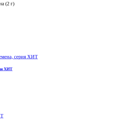
а (2 г)
рия ХИТ