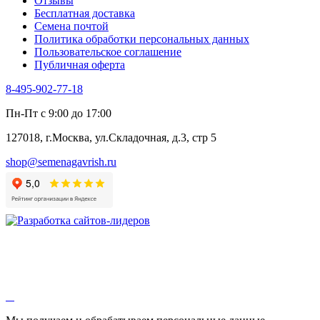
Отзывы
Цикорий салатный (Витлуф)
Бесплатная доставка
Черемша
Семена почтой
Шпинат
Политика обработки персональных данных
Щавель
Пользовательское соглашение
Эндивий
Публичная оферта
Эстрагон
Семена лекарственных растений
8-495-902-77-18
Алтей
Анис
Пн-Пт с 9:00 до 17:00
Бессмертник
Бораго
127018, г.Москва, ул.Складочная, д.3, стр 5
Валериана
Валерианелла
shop@semenagavrish.ru
Гибискус лекарственный
Девясил
Душица
Зверобой
Змееголовник
Иссоп
Кровохлёбка
Лаванда
Лопух
Лофант
Мелисса
Монарда лекарственная