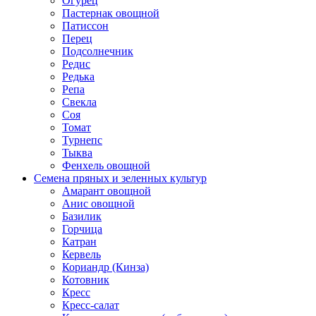
Огурец
Пастернак овощной
Патиссон
Перец
Подсолнечник
Редис
Редька
Репа
Свекла
Соя
Томат
Турнепс
Тыква
Фенхель овощной
Семена пряных и зеленных культур
Амарант овощной
Анис овощной
Базилик
Горчица
Катран
Кервель
Кориандр (Кинза)
Котовник
Кресс
Кресс-салат