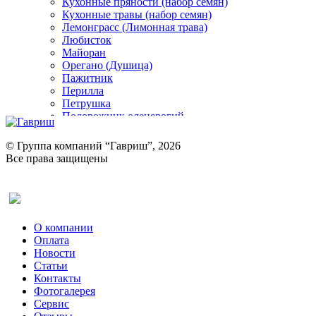
Кухонные пряности (набор семян)
Кухонные травы (набор семян)
Лемонграсс (Лимонная трава)
Любисток
Майоран
Орегано (Душица)
Пажитник
Перилла
Петрушка
Подорожник оленерогий
Портулак пряный
Ревень
© Группа компаний “Гавриш”, 2026
Рукола
Все права защищены
Рута
Салат
Оставить отзыв (для клиентов)
Сельдерей
Спаржа
Табак Курительный
О компании
Тмин
Оплата
Трава для чая
Новости
Туласи
Статьи
Укроп
Контакты
Фенхель пряный
Фотогалерея​
Хризантема овощная
Сервис
Цикорий пряный