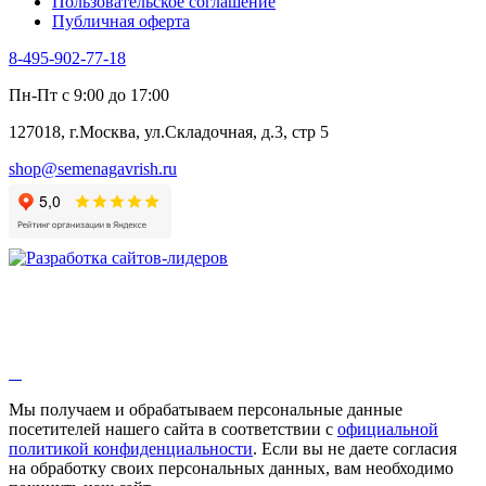
Пользовательское соглашение
Эндивий
Публичная оферта
Эстрагон
Семена лекарственных растений
8-495-902-77-18
Алтей
Анис
Пн-Пт с 9:00 до 17:00
Бессмертник
Бораго
127018, г.Москва, ул.Складочная, д.3, стр 5
Валериана
Валерианелла
shop@semenagavrish.ru
Гибискус лекарственный
Девясил
Душица
Зверобой
Змееголовник
Иссоп
Кровохлёбка
Лаванда
Лопух
Лофант
Мелисса
Монарда лекарственная
Мы получаем и обрабатываем персональные данные
Мыльнянка
посетителей нашего сайта в соответствии с
официальной
Мята
политикой конфиденциальности
. Если вы не даете согласия
Овсяный корень
на обработку своих персональных данных, вам необходимо
Огуречная трава