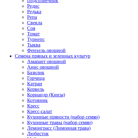
Подсолнечник
Редис
Редька
Репа
Свекла
Соя
Томат
Турнепс
Тыква
Фенхель овощной
Семена пряных и зеленных культур
Амарант овощной
Анис овощной
Базилик
Горчица
Катран
Кервель
Кориандр (Кинза)
Котовник
Кресс
Кресс-салат
Кухонные пряности (набор семян)
Кухонные травы (набор семян)
Лемонграсс (Лимонная трава)
Любисток