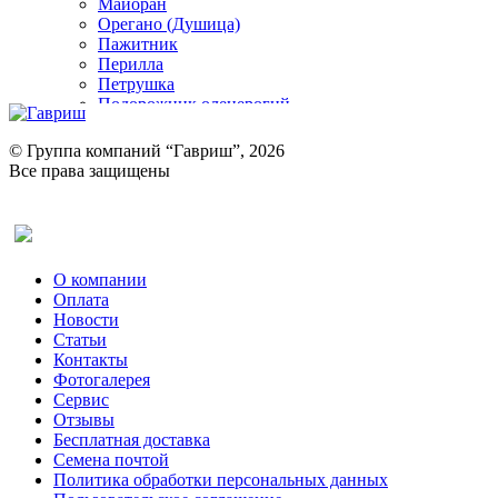
Майоран
Орегано (Душица)
Пажитник
Перилла
Петрушка
Подорожник оленерогий
Портулак пряный
Ревень
© Группа компаний “Гавриш”, 2026
Рукола
Все права защищены
Рута
Салат
Оставить отзыв (для клиентов)
Сельдерей
Спаржа
Табак Курительный
О компании
Тмин
Оплата
Трава для чая
Новости
Туласи
Статьи
Укроп
Контакты
Фенхель пряный
Фотогалерея​
Хризантема овощная
Сервис
Цикорий пряный
Отзывы
Цикорий салатный (Витлуф)
Бесплатная доставка
Черемша
Семена почтой
Шпинат
Политика обработки персональных данных
Щавель