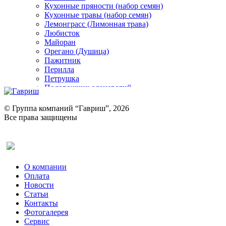
Кухонные пряности (набор семян)
Кухонные травы (набор семян)
Лемонграсс (Лимонная трава)
Любисток
Майоран
Орегано (Душица)
Пажитник
Перилла
Петрушка
Подорожник оленерогий
Портулак пряный
Ревень
© Группа компаний “Гавриш”, 2026
Рукола
Все права защищены
Рута
Салат
Оставить отзыв (для клиентов)
Сельдерей
Спаржа
Табак Курительный
О компании
Тмин
Оплата
Трава для чая
Новости
Туласи
Статьи
Укроп
Контакты
Фенхель пряный
Фотогалерея​
Хризантема овощная
Сервис
Цикорий пряный