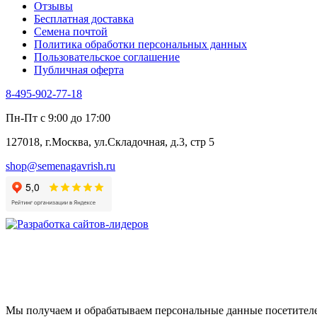
Отзывы
Цикорий салатный (Витлуф)
Бесплатная доставка
Черемша
Семена почтой
Шпинат
Политика обработки персональных данных
Щавель
Пользовательское соглашение
Эндивий
Публичная оферта
Эстрагон
Семена лекарственных растений
8-495-902-77-18
Алтей
Анис
Пн-Пт с 9:00 до 17:00
Бессмертник
Бораго
127018, г.Москва, ул.Складочная, д.3, стр 5
Валериана
Валерианелла
shop@semenagavrish.ru
Гибискус лекарственный
Девясил
Душица
Зверобой
Змееголовник
Иссоп
Кровохлёбка
Лаванда
Лопух
Лофант
Мелисса
Мы получаем и обрабатываем персональные данные посетителе
Монарда лекарственная