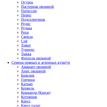
Огурец
Пастернак овощной
Патиссон
Перец
Подсолнечник
Редис
Редька
Репа
Свекла
Соя
Томат
Турнепс
Тыква
Фенхель овощной
Семена пряных и зеленных культур
Амарант овощной
Анис овощной
Базилик
Горчица
Катран
Кервель
Кориандр (Кинза)
Котовник
Кресс
Кресс-салат