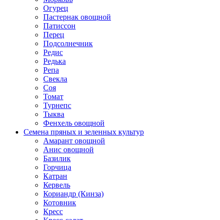
Огурец
Пастернак овощной
Патиссон
Перец
Подсолнечник
Редис
Редька
Репа
Свекла
Соя
Томат
Турнепс
Тыква
Фенхель овощной
Семена пряных и зеленных культур
Амарант овощной
Анис овощной
Базилик
Горчица
Катран
Кервель
Кориандр (Кинза)
Котовник
Кресс