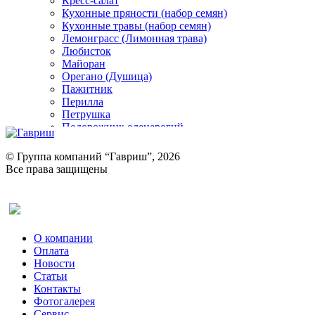
Кресс-салат
Кухонные пряности (набор семян)
Кухонные травы (набор семян)
Лемонграсс (Лимонная трава)
Любисток
Майоран
Орегано (Душица)
Пажитник
Перилла
Петрушка
Подорожник оленерогий
Портулак пряный
Ревень
© Группа компаний “Гавриш”, 2026
Рукола
Все права защищены
Рута
Салат
Оставить отзыв (для клиентов)
Сельдерей
Спаржа
Табак Курительный
О компании
Тмин
Оплата
Трава для чая
Новости
Туласи
Статьи
Укроп
Контакты
Фенхель пряный
Фотогалерея​
Хризантема овощная
Сервис