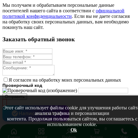
Монарда лекарственная
Мы получаем и обрабатываем персональные данные
Мыльнянка
посетителей нашего сайта в соответствии с
официальной
Мята
политикой конфиденциальности
. Если вы не даете согласия
Овсяный корень
на обработку своих персональных данных, вам необходимо
Огуречная трава
покинуть наш сайт.
Пустырник
Расторопша
Заказать обратный звонок
Репешок
Розмарин
Ромашка лекарственная
Синюха
Скорцонера
Смесь лекарственных
Солодка
Стевия
Я согласен на обработку моих персональных данных
Тимьян ползучий (чабрец)
Проверочный код
Фенхель лекарственный
Цикорий лекарственный
Отправить
Чабер
Череда лекарственная
Этот сайт использует файлы cookie для улучшения работы сайт
Чернокорень
Написать в MAX
анализа трафика и персонализации
Шалфей
контента. Продолжая пользоваться сайтом, вы соглашаетесь с
Семена ягод
использованием cookie.
Брусника
0
Ok
Голубика
Главная
Каталог
Профиль
Корзина
Макс