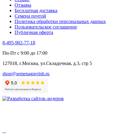
Цикорий пряный
Отзывы
Цикорий салатный (Витлуф)
Бесплатная доставка
Черемша
Семена почтой
Шпинат
Политика обработки персональных данных
Щавель
Пользовательское соглашение
Эндивий
Публичная оферта
Эстрагон
Семена лекарственных растений
8-495-902-77-18
Алтей
Анис
Пн-Пт с 9:00 до 17:00
Бессмертник
Бораго
127018, г.Москва, ул.Складочная, д.3, стр 5
Валериана
Валерианелла
shop@semenagavrish.ru
Гибискус лекарственный
Девясил
Душица
Зверобой
Змееголовник
Иссоп
Кровохлёбка
Лаванда
Лопух
Лофант
Мелисса