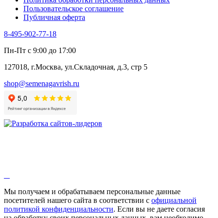
Щавель
Пользовательское соглашение
Эндивий
Публичная оферта
Эстрагон
Семена лекарственных растений
8-495-902-77-18
Алтей
Анис
Пн-Пт с 9:00 до 17:00
Бессмертник
Бораго
127018, г.Москва, ул.Складочная, д.3, стр 5
Валериана
Валерианелла
shop@semenagavrish.ru
Гибискус лекарственный
Девясил
Душица
Зверобой
Змееголовник
Иссоп
Кровохлёбка
Лаванда
Лопух
Лофант
Мелисса
Монарда лекарственная
Мы получаем и обрабатываем персональные данные
Мыльнянка
посетителей нашего сайта в соответствии с
официальной
Мята
политикой конфиденциальности
. Если вы не даете согласия
Овсяный корень
на обработку своих персональных данных, вам необходимо