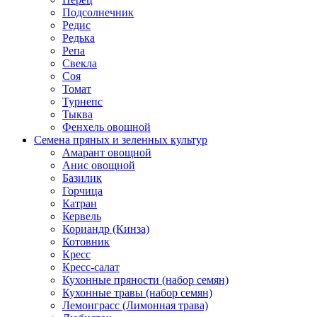
Подсолнечник
Редис
Редька
Репа
Свекла
Соя
Томат
Турнепс
Тыква
Фенхель овощной
Семена пряных и зеленных культур
Амарант овощной
Анис овощной
Базилик
Горчица
Катран
Кервель
Кориандр (Кинза)
Котовник
Кресс
Кресс-салат
Кухонные пряности (набор семян)
Кухонные травы (набор семян)
Лемонграсс (Лимонная трава)