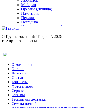
Любисток
Майоран
Орегано (Душица)
Пажитник
Перилла
Петрушка
Подорожник оленерогий
Портулак пряный
Ревень
© Группа компаний “Гавриш”, 2026
Рукола
Все права защищены
Рута
Салат
Оставить отзыв (для клиентов)
Сельдерей
Спаржа
Табак Курительный
О компании
Тмин
Оплата
Трава для чая
Новости
Туласи
Статьи
Укроп
Контакты
Фенхель пряный
Фотогалерея​
Хризантема овощная
Сервис
Цикорий пряный
Отзывы
Цикорий салатный (Витлуф)
Бесплатная доставка
Черемша
Семена почтой
Шпинат
Политика обработки персональных данных