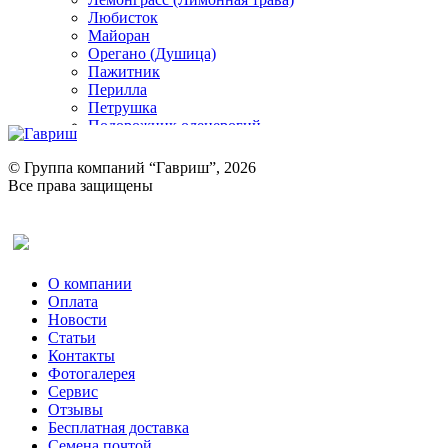
Любисток
Майоран
Орегано (Душица)
Пажитник
Перилла
Петрушка
Подорожник оленерогий
Портулак пряный
Ревень
© Группа компаний “Гавриш”, 2026
Рукола
Все права защищены
Рута
Салат
Оставить отзыв (для клиентов)
Сельдерей
Спаржа
Табак Курительный
О компании
Тмин
Оплата
Трава для чая
Новости
Туласи
Статьи
Укроп
Контакты
Фенхель пряный
Фотогалерея​
Хризантема овощная
Сервис
Цикорий пряный
Отзывы
Цикорий салатный (Витлуф)
Бесплатная доставка
Черемша
Семена почтой