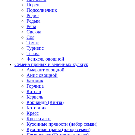
Перец
Подсолнечник
Редис
Редька
Репа
Свекла
Соя
Томат
Турнепс
Тыква
Фенхель овощной
Семена пряных и зеленных культур
Амарант овощной
Анис овощной
Базилик
Горчица
Катран
Кервель
Кориандр (Кинза)
Котовник
Кресс
Кресс-салат
Кухонные пряности (набор семян)
Кухонные травы (набор семян)
Лемонграсс (Лимонная трава)