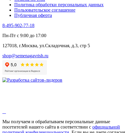
Шпинат
Политика обработки персональных данных
Щавель
Пользовательское соглашение
Эндивий
Публичная оферта
Эстрагон
Семена лекарственных растений
8-495-902-77-18
Алтей
Анис
Пн-Пт с 9:00 до 17:00
Бессмертник
Бораго
127018, г.Москва, ул.Складочная, д.3, стр 5
Валериана
Валерианелла
shop@semenagavrish.ru
Гибискус лекарственный
Девясил
Душица
Зверобой
Змееголовник
Иссоп
Кровохлёбка
Лаванда
Лопух
Лофант
Мелисса
Монарда лекарственная
Мы получаем и обрабатываем персональные данные
Мыльнянка
посетителей нашего сайта в соответствии с
официальной
Мята
политикой конфиденциальности
. Если вы не даете согласия