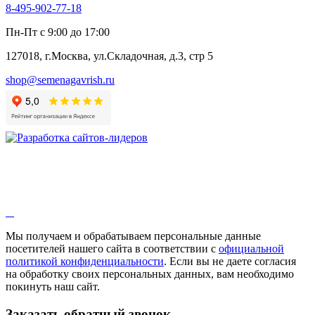
8-495-902-77-18
Алтей
Анис
Пн-Пт с 9:00 до 17:00
Бессмертник
Бораго
127018, г.Москва, ул.Складочная, д.3, стр 5
Валериана
Валерианелла
shop@semenagavrish.ru
Гибискус лекарственный
Девясил
Душица
Зверобой
Змееголовник
Иссоп
Кровохлёбка
Лаванда
Лопух
Лофант
Мелисса
Монарда лекарственная
Мы получаем и обрабатываем персональные данные
Мыльнянка
посетителей нашего сайта в соответствии с
официальной
Мята
политикой конфиденциальности
. Если вы не даете согласия
Овсяный корень
на обработку своих персональных данных, вам необходимо
Огуречная трава
покинуть наш сайт.
Пустырник
Расторопша
Заказать обратный звонок