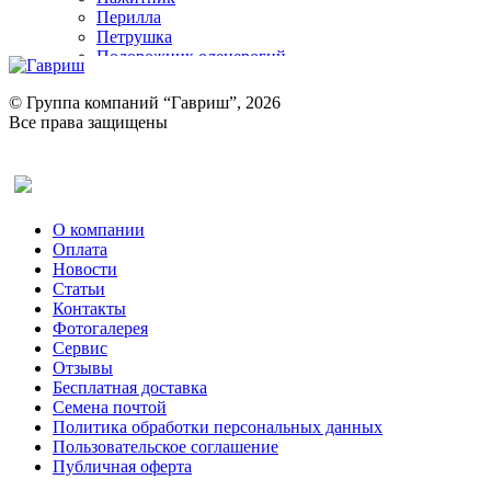
Перилла
Петрушка
Подорожник оленерогий
Портулак пряный
Ревень
© Группа компаний “Гавриш”, 2026
Рукола
Все права защищены
Рута
Салат
Оставить отзыв (для клиентов)
Сельдерей
Спаржа
Табак Курительный
О компании
Тмин
Оплата
Трава для чая
Новости
Туласи
Статьи
Укроп
Контакты
Фенхель пряный
Фотогалерея​
Хризантема овощная
Сервис
Цикорий пряный
Отзывы
Цикорий салатный (Витлуф)
Бесплатная доставка
Черемша
Семена почтой
Шпинат
Политика обработки персональных данных
Щавель
Пользовательское соглашение
Эндивий
Публичная оферта
Эстрагон
Семена лекарственных растений