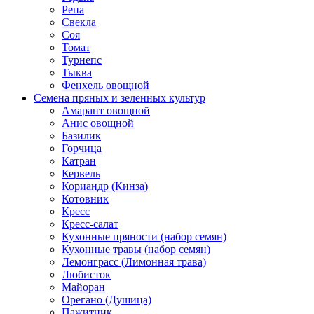
Репа
Свекла
Соя
Томат
Турнепс
Тыква
Фенхель овощной
Семена пряных и зеленных культур
Амарант овощной
Анис овощной
Базилик
Горчица
Катран
Кервель
Кориандр (Кинза)
Котовник
Кресс
Кресс-салат
Кухонные пряности (набор семян)
Кухонные травы (набор семян)
Лемонграсс (Лимонная трава)
Любисток
Майоран
Орегано (Душица)
Пажитник