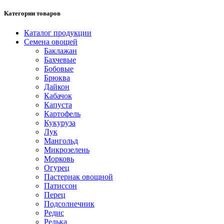
Категории товаров
Каталог продукции
Семена овощей
Баклажан
Бахчевые
Бобовые
Брюква
Дайкон
Кабачок
Капуста
Картофель
Кукуруза
Лук
Мангольд
Микрозелень
Морковь
Огурец
Пастернак овощной
Патиссон
Перец
Подсолнечник
Редис
Редька