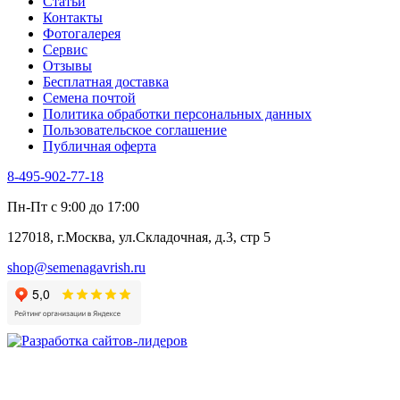
Статьи
Укроп
Контакты
Фенхель пряный
Фотогалерея​
Хризантема овощная
Сервис
Цикорий пряный
Отзывы
Цикорий салатный (Витлуф)
Бесплатная доставка
Черемша
Семена почтой
Шпинат
Политика обработки персональных данных
Щавель
Пользовательское соглашение
Эндивий
Публичная оферта
Эстрагон
Семена лекарственных растений
8-495-902-77-18
Алтей
Анис
Пн-Пт с 9:00 до 17:00
Бессмертник
Бораго
127018, г.Москва, ул.Складочная, д.3, стр 5
Валериана
Валерианелла
shop@semenagavrish.ru
Гибискус лекарственный
Девясил
Душица
Зверобой
Змееголовник
Иссоп
Кровохлёбка
Лаванда