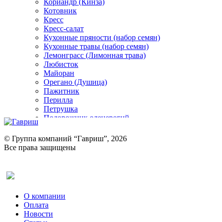
Кориандр (Кинза)
Котовник
Кресс
Кресс-салат
Кухонные пряности (набор семян)
Кухонные травы (набор семян)
Лемонграсс (Лимонная трава)
Любисток
Майоран
Орегано (Душица)
Пажитник
Перилла
Петрушка
Подорожник оленерогий
Портулак пряный
Ревень
© Группа компаний “Гавриш”, 2026
Рукола
Все права защищены
Рута
Салат
Оставить отзыв (для клиентов)
Сельдерей
Спаржа
Табак Курительный
О компании
Тмин
Оплата
Трава для чая
Новости
Туласи