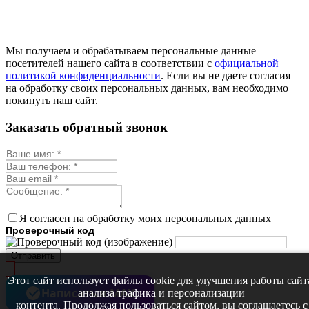
Лопух
Лофант
Мелисса
Монарда лекарственная
Мы получаем и обрабатываем персональные данные
Мыльнянка
посетителей нашего сайта в соответствии с
официальной
Мята
политикой конфиденциальности
. Если вы не даете согласия
Овсяный корень
на обработку своих персональных данных, вам необходимо
Огуречная трава
покинуть наш сайт.
Пустырник
Расторопша
Заказать обратный звонок
Репешок
Розмарин
Ромашка лекарственная
Синюха
Скорцонера
Смесь лекарственных
Солодка
Стевия
Я согласен на обработку моих персональных данных
Тимьян ползучий (чабрец)
Проверочный код
Фенхель лекарственный
Цикорий лекарственный
Отправить
Чабер
Череда лекарственная
Этот сайт использует файлы cookie для улучшения работы сайт
Чернокорень
Написать в MAX
анализа трафика и персонализации
Шалфей
контента. Продолжая пользоваться сайтом, вы соглашаетесь с