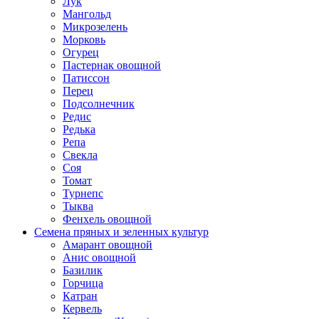
Лук
Мангольд
Микрозелень
Морковь
Огурец
Пастернак овощной
Патиссон
Перец
Подсолнечник
Редис
Редька
Репа
Свекла
Соя
Томат
Турнепс
Тыква
Фенхель овощной
Семена пряных и зеленных культур
Амарант овощной
Анис овощной
Базилик
Горчица
Катран
Кервель