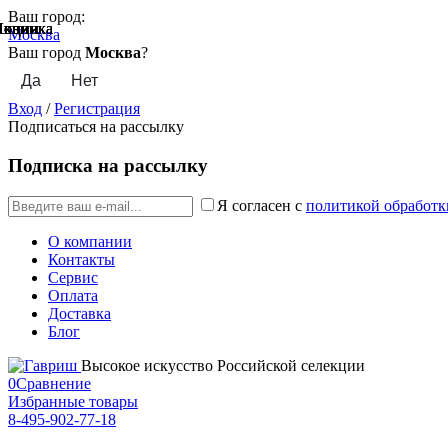
Ваш город:
Акции
Акции
Новинка
Акции
Акции
Акции
Акции
Новинка
Новинка
Москва
Ваш город
Москва
?
Вход
/
Регистрация
Подписаться на рассылку
Подписка на рассылку
Я согласен с
политикой обработк
О компании
Контакты
Сервис
Оплата
Доставка
Блог
Высокое искусство Российской селекции
0
Сравнение
Избранные товары
8-495-902-77-18