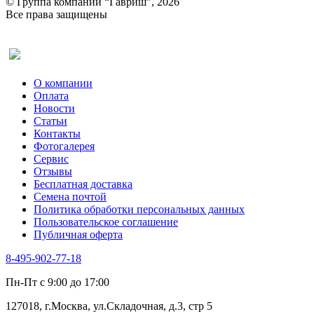
© Группа компаний “Гавриш”, 2026
Рукола
Все права защищены
Рута
Салат
Оставить отзыв (для клиентов)
Сельдерей
Спаржа
Табак Курительный
О компании
Тмин
Оплата
Трава для чая
Новости
Туласи
Статьи
Укроп
Контакты
Фенхель пряный
Фотогалерея​
Хризантема овощная
Сервис
Цикорий пряный
Отзывы
Цикорий салатный (Витлуф)
Бесплатная доставка
Черемша
Семена почтой
Шпинат
Политика обработки персональных данных
Щавель
Пользовательское соглашение
Эндивий
Публичная оферта
Эстрагон
Семена лекарственных растений
8-495-902-77-18
Алтей
Анис
Пн-Пт с 9:00 до 17:00
Бессмертник
Бораго
127018, г.Москва, ул.Складочная, д.3, стр 5
Валериана