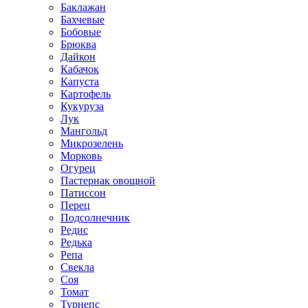
Баклажан
Бахчевые
Бобовые
Брюква
Дайкон
Кабачок
Капуста
Картофель
Кукуруза
Лук
Мангольд
Микрозелень
Морковь
Огурец
Пастернак овощной
Патиссон
Перец
Подсолнечник
Редис
Редька
Репа
Свекла
Соя
Томат
Турнепс