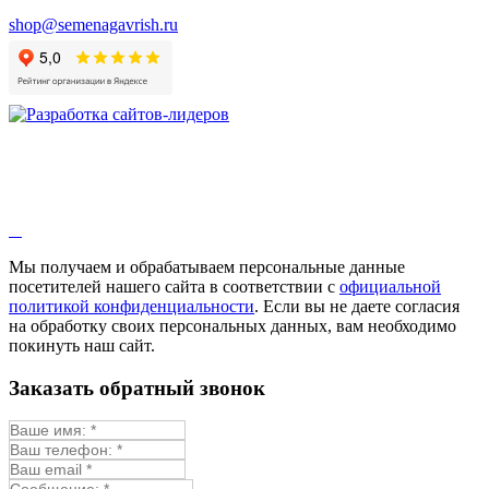
Валерианелла
shop@semenagavrish.ru
Гибискус лекарственный
Девясил
Душица
Зверобой
Змееголовник
Иссоп
Кровохлёбка
Лаванда
Лопух
Лофант
Мелисса
Монарда лекарственная
Мы получаем и обрабатываем персональные данные
Мыльнянка
посетителей нашего сайта в соответствии с
официальной
Мята
политикой конфиденциальности
. Если вы не даете согласия
Овсяный корень
на обработку своих персональных данных, вам необходимо
Огуречная трава
покинуть наш сайт.
Пустырник
Расторопша
Заказать обратный звонок
Репешок
Розмарин
Ромашка лекарственная
Синюха
Скорцонера