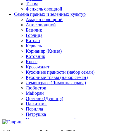
Тыква
Фенхель овощной
Семена пряных и зеленных культур
Амарант овощной
Анис овощной
Базилик
Горчица
Катран
Кервель
Кориандр (Кинза)
Котовник
Кресс
Кресс-салат
Кухонные пряности (набор семян)
Кухонные травы (набор семян)
Лемонграсс (Лимонная трава)
Любисток
Майоран
Орегано (Душица)
Пажитник
Перилла
Петрушка
Подорожник оленерогий
Портулак пряный
Ревень