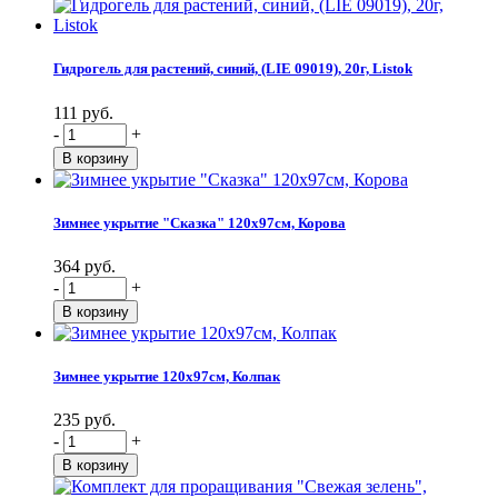
Гидрогель для растений, синий, (LIE 09019), 20г, Listok
111 руб.
-
+
Зимнее укрытие "Сказка" 120х97см, Корова
364 руб.
-
+
Зимнее укрытие 120х97см, Колпак
235 руб.
-
+