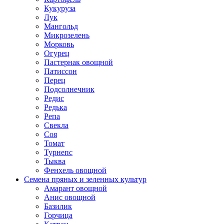
Кукуруза
Лук
Мангольд
Микрозелень
Морковь
Огурец
Пастернак овощной
Патиссон
Перец
Подсолнечник
Редис
Редька
Репа
Свекла
Соя
Томат
Турнепс
Тыква
Фенхель овощной
Семена пряных и зеленных культур
Амарант овощной
Анис овощной
Базилик
Горчица