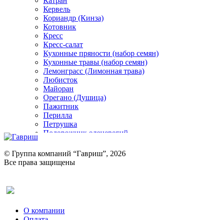
Катран
Кервель
Кориандр (Кинза)
Котовник
Кресс
Кресс-салат
Кухонные пряности (набор семян)
Кухонные травы (набор семян)
Лемонграсс (Лимонная трава)
Любисток
Майоран
Орегано (Душица)
Пажитник
Перилла
Петрушка
Подорожник оленерогий
Портулак пряный
Ревень
© Группа компаний “Гавриш”, 2026
Рукола
Все права защищены
Рута
Салат
Оставить отзыв (для клиентов)
Сельдерей
Спаржа
Табак Курительный
О компании
Тмин
Оплата