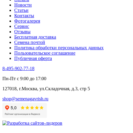
Трава для чая
Новости
Туласи
Статьи
Укроп
Контакты
Фенхель пряный
Фотогалерея​
Хризантема овощная
Сервис
Цикорий пряный
Отзывы
Цикорий салатный (Витлуф)
Бесплатная доставка
Черемша
Семена почтой
Шпинат
Политика обработки персональных данных
Щавель
Пользовательское соглашение
Эндивий
Публичная оферта
Эстрагон
Семена лекарственных растений
8-495-902-77-18
Алтей
Анис
Пн-Пт с 9:00 до 17:00
Бессмертник
Бораго
127018, г.Москва, ул.Складочная, д.3, стр 5
Валериана
Валерианелла
shop@semenagavrish.ru
Гибискус лекарственный
Девясил
Душица
Зверобой
Змееголовник
Иссоп