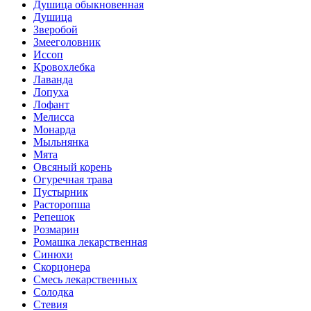
Душица обыкновенная
Душица
Зверобой
Змееголовник
Иссоп
Кровохлебка
Лаванда
Лопуха
Лофант
Мелисса
Монарда
Мыльнянка
Мята
Овсяный корень
Огуречная трава
Пустырник
Расторопша
Репешок
Розмарин
Ромашка лекарственная
Синюхи
Скорцонера
Смесь лекарственных
Солодка
Стевия