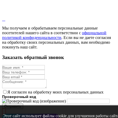
Кровохлёбка
Лаванда
Лопух
Лофант
Мелисса
Монарда лекарственная
Мы получаем и обрабатываем персональные данные
Мыльнянка
посетителей нашего сайта в соответствии с
официальной
Мята
политикой конфиденциальности
. Если вы не даете согласия
Овсяный корень
на обработку своих персональных данных, вам необходимо
Огуречная трава
покинуть наш сайт.
Пустырник
Расторопша
Заказать обратный звонок
Репешок
Розмарин
Ромашка лекарственная
Синюха
Скорцонера
Смесь лекарственных
Солодка
Стевия
Я согласен на обработку моих персональных данных
Тимьян ползучий (чабрец)
Проверочный код
Фенхель лекарственный
Цикорий лекарственный
Отправить
Чабер
Череда лекарственная
Этот сайт использует файлы cookie для улучшения работы сайт