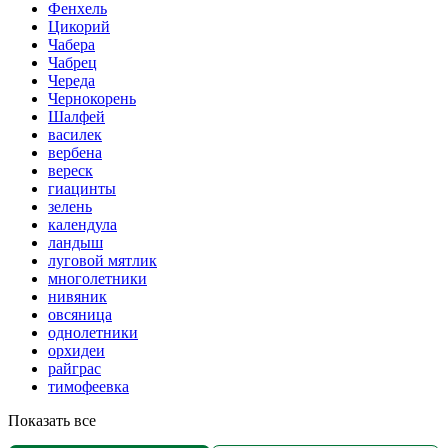
Фенхель
Цикорий
Чабера
Чабрец
Череда
Чернокорень
Шалфей
василек
вербена
вереск
гиацинты
зелень
календула
ландыш
луговой мятлик
многолетники
нивяник
овсяница
однолетники
орхидеи
райграс
тимофеевка
Показать все