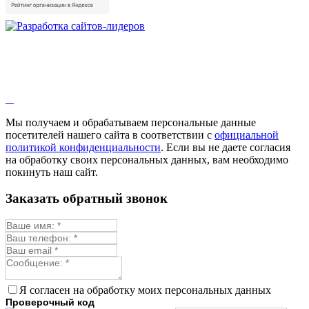
Душица
Зверобой
Змееголовник
Иссоп
Кровохлёбка
Лаванда
Лопух
Лофант
Мелисса
Монарда лекарственная
Мы получаем и обрабатываем персональные данные
Мыльнянка
посетителей нашего сайта в соответствии с
официальной
Мята
политикой конфиденциальности
. Если вы не даете согласия
Овсяный корень
на обработку своих персональных данных, вам необходимо
Огуречная трава
покинуть наш сайт.
Пустырник
Расторопша
Заказать обратный звонок
Репешок
Розмарин
Ромашка лекарственная
Синюха
Скорцонера
Смесь лекарственных
Солодка
Стевия
Я согласен на обработку моих персональных данных
Тимьян ползучий (чабрец)
Проверочный код