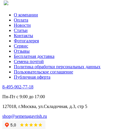
Сельдерей
Спаржа
Табак Курительный
О компании
Тмин
Оплата
Трава для чая
Новости
Туласи
Статьи
Укроп
Контакты
Фенхель пряный
Фотогалерея​
Хризантема овощная
Сервис
Цикорий пряный
Отзывы
Цикорий салатный (Витлуф)
Бесплатная доставка
Черемша
Семена почтой
Шпинат
Политика обработки персональных данных
Щавель
Пользовательское соглашение
Эндивий
Публичная оферта
Эстрагон
Семена лекарственных растений
8-495-902-77-18
Алтей
Анис
Пн-Пт с 9:00 до 17:00
Бессмертник
Бораго
127018, г.Москва, ул.Складочная, д.3, стр 5
Валериана
Валерианелла
shop@semenagavrish.ru
Гибискус лекарственный
Девясил