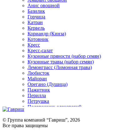
Анис овощной
Базилик
Горчица
Катран
Кервель
Кориандр (Кинза)
Котовник
Кресс
Кресс-салат
Кухонные пряности (набор семян)
Кухонные травы (набор семян)
Лемонграсс (Лимонная трава)
Любисток
Майоран
Орегано (Душица)
Пажитник
Перилла
Петрушка
Подорожник оленерогий
Портулак пряный
Ревень
© Группа компаний “Гавриш”, 2026
Рукола
Все права защищены
Рута
Салат
Оставить отзыв (для клиентов)