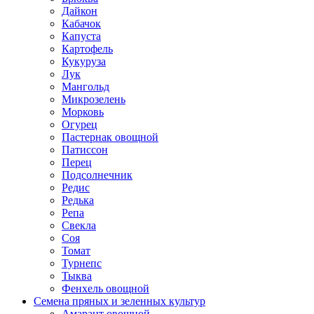
Дайкон
Кабачок
Капуста
Картофель
Кукуруза
Лук
Мангольд
Микрозелень
Морковь
Огурец
Пастернак овощной
Патиссон
Перец
Подсолнечник
Редис
Редька
Репа
Свекла
Соя
Томат
Турнепс
Тыква
Фенхель овощной
Семена пряных и зеленных культур
Амарант овощной