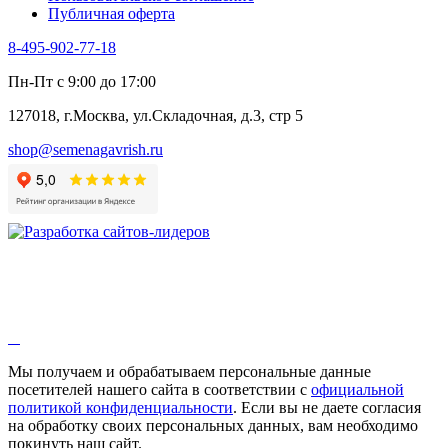
Публичная оферта
Эстрагон
Семена лекарственных растений
8-495-902-77-18
Алтей
Анис
Пн-Пт с 9:00 до 17:00
Бессмертник
Бораго
127018, г.Москва, ул.Складочная, д.3, стр 5
Валериана
Валерианелла
shop@semenagavrish.ru
Гибискус лекарственный
Девясил
Душица
Зверобой
Змееголовник
Иссоп
Кровохлёбка
Лаванда
Лопух
Лофант
Мелисса
Монарда лекарственная
Мы получаем и обрабатываем персональные данные
Мыльнянка
посетителей нашего сайта в соответствии с
официальной
Мята
политикой конфиденциальности
. Если вы не даете согласия
Овсяный корень
на обработку своих персональных данных, вам необходимо
Огуречная трава
покинуть наш сайт.