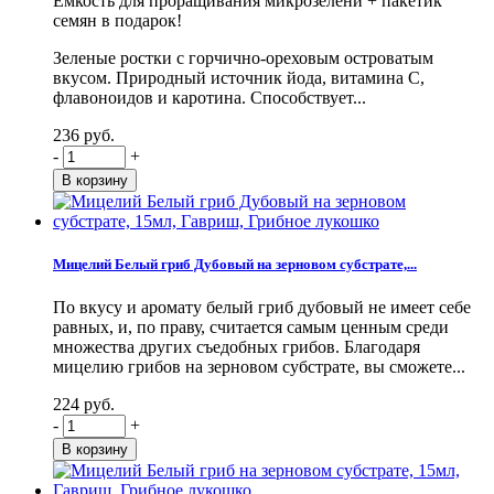
Емкость для проращивания микрозелени + пакетик
семян в подарок!
Зеленые ростки с горчично-ореховым островатым
вкусом. Природный источник йода, витамина С,
флавоноидов и каротина. Способствует...
236 руб.
-
+
Мицелий Белый гриб Дубовый на зерновом субстрате,...
По вкусу и аромату белый гриб дубовый не имеет себе
равных, и, по праву, считается самым ценным среди
множества других съедобных грибов. Благодаря
мицелию грибов на зерновом субстрате, вы сможете...
224 руб.
-
+