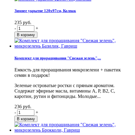
Зимнее укрытие 120х97см, Колпак
235 руб.
-
+
Комплект для проращивания "Свежая зелень",...
Емкость для проращивания микрозелени + пакетик
семян в подарок!
Зеленые островатые ростки с пряным ароматом.
Содержат эфирные масла, витамины А, Р, В2, С,
каротин, рутин и фитонциды. Молодые...
236 руб.
-
+