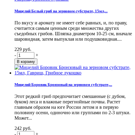
Мицелий Белый гриб на зерновом субстрате, 15мл,...
По вкусу и аромату не имеет себе равных, и, по праву,
считается самым ценным среди множества других
съедобных грибов. Шляпка диаметром 10-25 см, вначале
шаровидная, затем выпуклая или подушковидная....
229 руб.
-
+
Мицелий Боровик Бронзовый на зерновом субстрате,...
Этот редкий гриб предпочитает смешанные (с дубом,
буком) леса и влажные перегнойные почвы. Растет
главным образом на юге России летом и в первую
половину осени, одиночно или группами по 2-3 штуки.
Может...
242 руб.
-
+