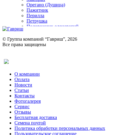
Орегано (Душица)
Пажитник
Перилла
Петрушка
Подорожник оленерогий
Портулак пряный
Ревень
© Группа компаний “Гавриш”, 2026
Рукола
Все права защищены
Рута
Салат
Оставить отзыв (для клиентов)
Сельдерей
Спаржа
Табак Курительный
О компании
Тмин
Оплата
Трава для чая
Новости
Туласи
Статьи
Укроп
Контакты
Фенхель пряный
Фотогалерея​
Хризантема овощная
Сервис
Цикорий пряный
Отзывы
Цикорий салатный (Витлуф)
Бесплатная доставка
Черемша
Семена почтой
Шпинат
Политика обработки персональных данных
Щавель
Пользовательское соглашение
Эндивий