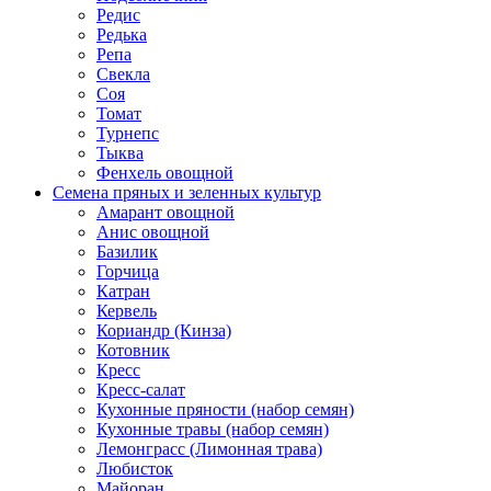
Редис
Редька
Репа
Свекла
Соя
Томат
Турнепс
Тыква
Фенхель овощной
Семена пряных и зеленных культур
Амарант овощной
Анис овощной
Базилик
Горчица
Катран
Кервель
Кориандр (Кинза)
Котовник
Кресс
Кресс-салат
Кухонные пряности (набор семян)
Кухонные травы (набор семян)
Лемонграсс (Лимонная трава)
Любисток
Майоран