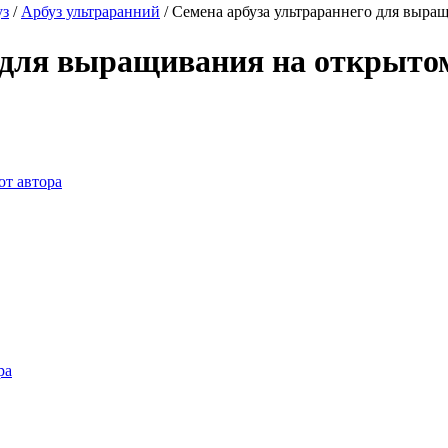
уз
/
Арбуз ультраранний
/
Семена арбуза ультрараннего для выра
 для выращивания на открыто