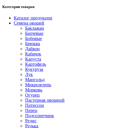
Категории товаров
Каталог продукции
Семена овощей
Баклажан
Бахчевые
Бобовые
Брюква
Дайкон
Кабачок
Капуста
Картофель
Кукуруза
Лук
Мангольд
Микрозелень
Морковь
Огурец
Пастернак овощной
Патиссон
Перец
Подсолнечник
Редис
Редька