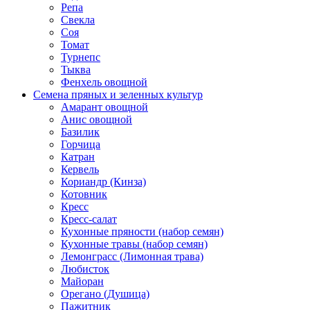
Репа
Свекла
Соя
Томат
Турнепс
Тыква
Фенхель овощной
Семена пряных и зеленных культур
Амарант овощной
Анис овощной
Базилик
Горчица
Катран
Кервель
Кориандр (Кинза)
Котовник
Кресс
Кресс-салат
Кухонные пряности (набор семян)
Кухонные травы (набор семян)
Лемонграсс (Лимонная трава)
Любисток
Майоран
Орегано (Душица)
Пажитник