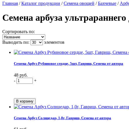
Главная
/
Каталог продукции
/
Семена овощей
/
Бахчевые
/
Арб
Семена арбуза ультрараннего
Сортировать по:
Выводить по:
элементов
Семена Арбуз Рубиновое сердце, 5шт, Гавриш, Семена от автора
48 руб.
-
+
Семена Арбуз Солнцедар, 1,0г, Гавриш, Семена от автора