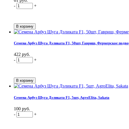
61 руб.
-
+
Семена Арбуз Шуга Дэликата F1, 50шт, Гавриш, Фермерское подво
422 руб.
-
+
Семена Арбуз Шуга Дэликата F1, 5шт, AgroElita, Sakata
100 руб.
-
+