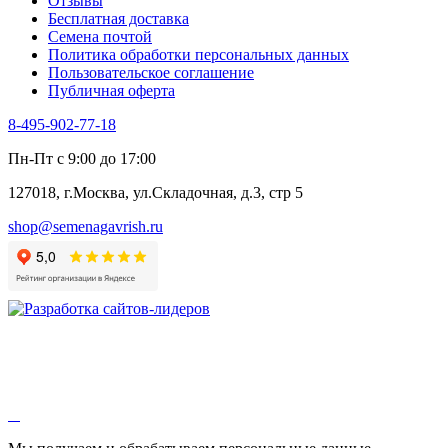
Отзывы
Цикорий салатный (Витлуф)
Бесплатная доставка
Черемша
Семена почтой
Шпинат
Политика обработки персональных данных
Щавель
Пользовательское соглашение
Эндивий
Публичная оферта
Эстрагон
Семена лекарственных растений
8-495-902-77-18
Алтей
Анис
Пн-Пт с 9:00 до 17:00
Бессмертник
Бораго
127018, г.Москва, ул.Складочная, д.3, стр 5
Валериана
Валерианелла
shop@semenagavrish.ru
Гибискус лекарственный
Девясил
Душица
Зверобой
Змееголовник
Иссоп
Кровохлёбка
Лаванда
Лопух
Лофант
Мелисса
Монарда лекарственная