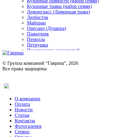
Кухонные пряности (набор семян)
Кухонные травы (набор семян)
Лемонграсс (Лимонная трава)
Любисток
Майоран
Орегано (Душица)
Пажитник
Перилла
Петрушка
Подорожник оленерогий
Портулак пряный
Ревень
© Группа компаний “Гавриш”, 2026
Рукола
Все права защищены
Рута
Салат
Оставить отзыв (для клиентов)
Сельдерей
Спаржа
Табак Курительный
О компании
Тмин
Оплата
Трава для чая
Новости
Туласи
Статьи
Укроп
Контакты
Фенхель пряный
Фотогалерея​
Хризантема овощная
Сервис
Цикорий пряный