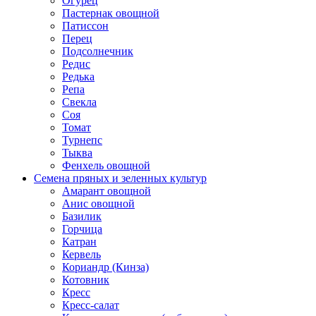
Огурец
Пастернак овощной
Патиссон
Перец
Подсолнечник
Редис
Редька
Репа
Свекла
Соя
Томат
Турнепс
Тыква
Фенхель овощной
Семена пряных и зеленных культур
Амарант овощной
Анис овощной
Базилик
Горчица
Катран
Кервель
Кориандр (Кинза)
Котовник
Кресс
Кресс-салат