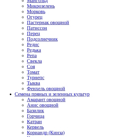
Мангольд
Микрозелень
Морковь
Огурец
Пастернак овощной
Патиссон
Перец
Подсолнечник
Редис
Редька
Репа
Свекла
Соя
Томат
Турнепс
Тыква
Фенхель овощной
Семена пряных и зеленных культур
Амарант овощной
Анис овощной
Базилик
Горчица
Катран
Кервель
Кориандр (Кинза)