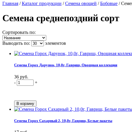
Главная
/
Каталог продукции
/
Семена овощей
/
Бобовые
/
Семе
Семена среднепоздний сорт
Сортировать по:
Выводить по:
элементов
Семена Горох Дарунок, 10,0г, Гавриш, Овощная коллекция
36 руб.
-
+
Семена Горох Сахарный 2, 10,0г, Гавриш, Белые пакеты