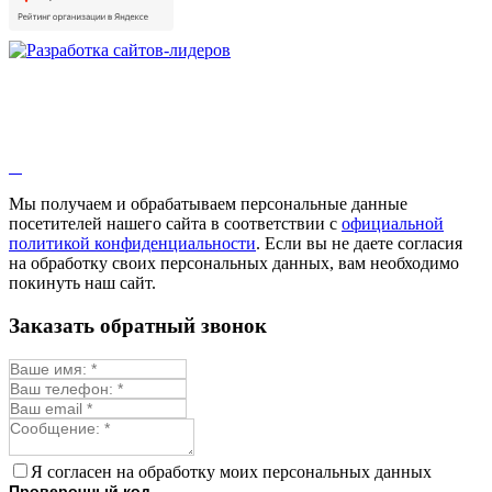
Душица
Зверобой
Змееголовник
Иссоп
Кровохлёбка
Лаванда
Лопух
Лофант
Мелисса
Монарда лекарственная
Мы получаем и обрабатываем персональные данные
Мыльнянка
посетителей нашего сайта в соответствии с
официальной
Мята
политикой конфиденциальности
. Если вы не даете согласия
Овсяный корень
на обработку своих персональных данных, вам необходимо
Огуречная трава
покинуть наш сайт.
Пустырник
Расторопша
Заказать обратный звонок
Репешок
Розмарин
Ромашка лекарственная
Синюха
Скорцонера
Смесь лекарственных
Солодка
Стевия
Я согласен на обработку моих персональных данных
Тимьян ползучий (чабрец)
Проверочный код