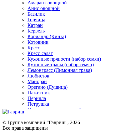
Амарант овощной
Анис овощной
Базилик
Горчица
Катран
Кервель
Кориандр (Кинза)
Котовник
Кресс
Кресс-салат
Кухонные пряности (набор семян)
Кухонные травы (набор семян)
Лемонграсс (Лимонная трава)
Любисток
Майоран
Орегано (Душица)
Пажитник
Перилла
Петрушка
Подорожник оленерогий
Портулак пряный
Ревень
© Группа компаний “Гавриш”, 2026
Рукола
Все права защищены
Рута
Салат
Оставить отзыв (для клиентов)