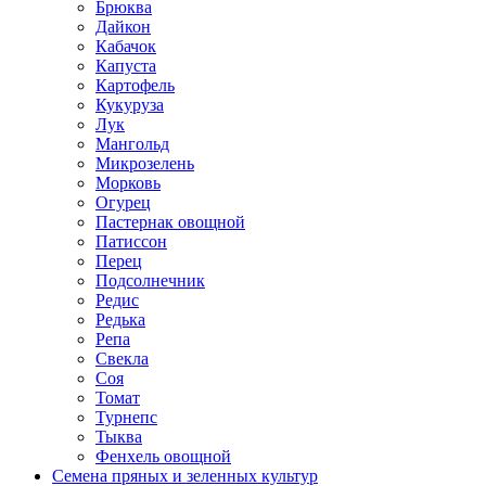
Брюква
Дайкон
Кабачок
Капуста
Картофель
Кукуруза
Лук
Мангольд
Микрозелень
Морковь
Огурец
Пастернак овощной
Патиссон
Перец
Подсолнечник
Редис
Редька
Репа
Свекла
Соя
Томат
Турнепс
Тыква
Фенхель овощной
Семена пряных и зеленных культур