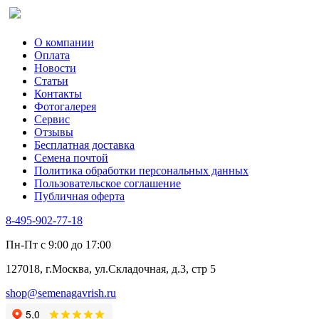
Сельдерей
Спаржа
Табак Курительный
О компании
Тмин
Оплата
Трава для чая
Новости
Туласи
Статьи
Укроп
Контакты
Фенхель пряный
Фотогалерея​
Хризантема овощная
Сервис
Цикорий пряный
Отзывы
Цикорий салатный (Витлуф)
Бесплатная доставка
Черемша
Семена почтой
Шпинат
Политика обработки персональных данных
Щавель
Пользовательское соглашение
Эндивий
Публичная оферта
Эстрагон
Семена лекарственных растений
8-495-902-77-18
Алтей
Анис
Пн-Пт с 9:00 до 17:00
Бессмертник
Бораго
127018, г.Москва, ул.Складочная, д.3, стр 5
Валериана
Валерианелла
shop@semenagavrish.ru
Гибискус лекарственный
Девясил