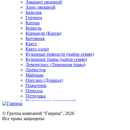
Амарант овощной
Анис овощной
Базилик
Горчица
Катран
Кервель
Кориандр (Кинза)
Котовник
Кресс
Кресс-салат
Кухонные пряности (набор семян)
Кухонные травы (набор семян)
Лемонграсс (Лимонная трава)
Любисток
Майоран
Орегано (Душица)
Пажитник
Перилла
Петрушка
Подорожник оленерогий
Портулак пряный
Ревень
© Группа компаний “Гавриш”, 2026
Рукола
Все права защищены
Рута
Салат
Оставить отзыв (для клиентов)