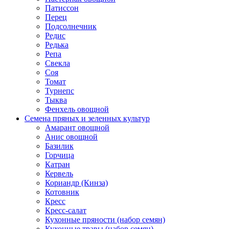
Патиссон
Перец
Подсолнечник
Редис
Редька
Репа
Свекла
Соя
Томат
Турнепс
Тыква
Фенхель овощной
Семена пряных и зеленных культур
Амарант овощной
Анис овощной
Базилик
Горчица
Катран
Кервель
Кориандр (Кинза)
Котовник
Кресс
Кресс-салат
Кухонные пряности (набор семян)
Кухонные травы (набор семян)