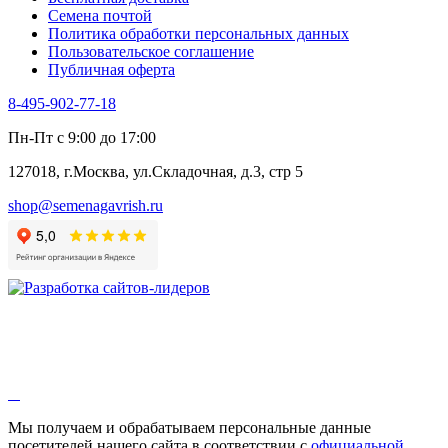
Черемша
Семена почтой
Шпинат
Политика обработки персональных данных
Щавель
Пользовательское соглашение
Эндивий
Публичная оферта
Эстрагон
Семена лекарственных растений
8-495-902-77-18
Алтей
Анис
Пн-Пт с 9:00 до 17:00
Бессмертник
Бораго
127018, г.Москва, ул.Складочная, д.3, стр 5
Валериана
Валерианелла
shop@semenagavrish.ru
Гибискус лекарственный
Девясил
Душица
Зверобой
Змееголовник
Иссоп
Кровохлёбка
Лаванда
Лопух
Лофант
Мелисса
Монарда лекарственная
Мы получаем и обрабатываем персональные данные
Мыльнянка
посетителей нашего сайта в соответствии с
официальной