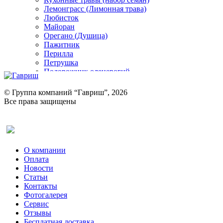
Лемонграсс (Лимонная трава)
Любисток
Майоран
Орегано (Душица)
Пажитник
Перилла
Петрушка
Подорожник оленерогий
Портулак пряный
Ревень
© Группа компаний “Гавриш”, 2026
Рукола
Все права защищены
Рута
Салат
Оставить отзыв (для клиентов)
Сельдерей
Спаржа
Табак Курительный
О компании
Тмин
Оплата
Трава для чая
Новости
Туласи
Статьи
Укроп
Контакты
Фенхель пряный
Фотогалерея​
Хризантема овощная
Сервис
Цикорий пряный
Отзывы
Цикорий салатный (Витлуф)
Бесплатная доставка