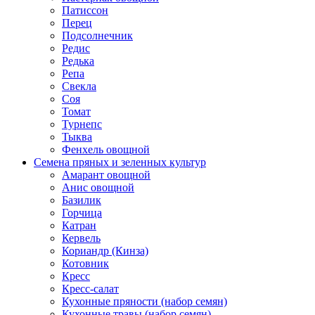
Патиссон
Перец
Подсолнечник
Редис
Редька
Репа
Свекла
Соя
Томат
Турнепс
Тыква
Фенхель овощной
Семена пряных и зеленных культур
Амарант овощной
Анис овощной
Базилик
Горчица
Катран
Кервель
Кориандр (Кинза)
Котовник
Кресс
Кресс-салат
Кухонные пряности (набор семян)
Кухонные травы (набор семян)