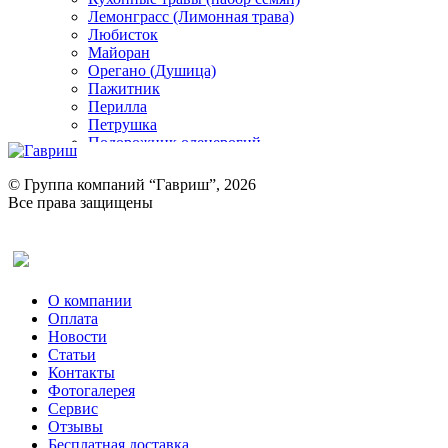
Лемонграсс (Лимонная трава)
Любисток
Майоран
Орегано (Душица)
Пажитник
Перилла
Петрушка
Подорожник оленерогий
Портулак пряный
Ревень
© Группа компаний “Гавриш”, 2026
Рукола
Все права защищены
Рута
Салат
Оставить отзыв (для клиентов)
Сельдерей
Спаржа
Табак Курительный
О компании
Тмин
Оплата
Трава для чая
Новости
Туласи
Статьи
Укроп
Контакты
Фенхель пряный
Фотогалерея​
Хризантема овощная
Сервис
Цикорий пряный
Отзывы
Цикорий салатный (Витлуф)
Бесплатная доставка