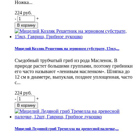
Ножка...
224 руб.
-
+
Мицелий Козляк Решетник на зерновом субстрате, 15мл,...
Съедобный трубчатый гриб из рода Масленок. В
природе растет большими группами, поэтому грибники
его часто называют «ленивым масленком». Шляпка до
12 см в диаметре, выпуклая, позднее уплощенная, часто
с...
224 руб.
-
+
Мицелий Ледяной гриб Тремелла на древесной палочке,...