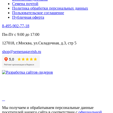
Черемша
Семена почтой
Шпинат
Политика обработки персональных данных
Щавель
Пользовательское соглашение
Эндивий
Публичная оферта
Эстрагон
Семена лекарственных растений
8-495-902-77-18
Алтей
Анис
Пн-Пт с 9:00 до 17:00
Бессмертник
Бораго
127018, г.Москва, ул.Складочная, д.3, стр 5
Валериана
Валерианелла
shop@semenagavrish.ru
Гибискус лекарственный
Девясил
Душица
Зверобой
Змееголовник
Иссоп
Кровохлёбка
Лаванда
Лопух
Лофант
Мелисса
Монарда лекарственная
Мы получаем и обрабатываем персональные данные
Мыльнянка
посетителей нашего сайта в соответствии с
официальной