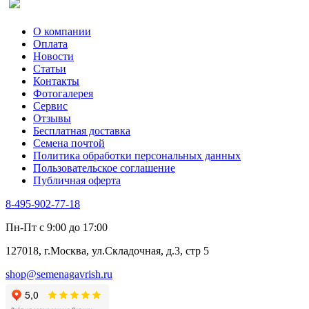
Спаржа
Табак Курительный
О компании
Тмин
Оплата
Трава для чая
Новости
Туласи
Статьи
Укроп
Контакты
Фенхель пряный
Фотогалерея​
Хризантема овощная
Сервис
Цикорий пряный
Отзывы
Цикорий салатный (Витлуф)
Бесплатная доставка
Черемша
Семена почтой
Шпинат
Политика обработки персональных данных
Щавель
Пользовательское соглашение
Эндивий
Публичная оферта
Эстрагон
Семена лекарственных растений
8-495-902-77-18
Алтей
Анис
Пн-Пт с 9:00 до 17:00
Бессмертник
Бораго
127018, г.Москва, ул.Складочная, д.3, стр 5
Валериана
Валерианелла
shop@semenagavrish.ru
Гибискус лекарственный
Девясил
Душица