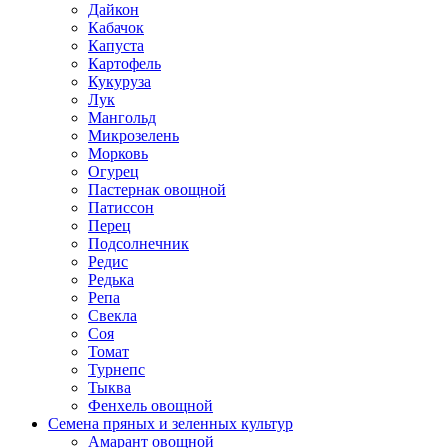
Дайкон
Кабачок
Капуста
Картофель
Кукуруза
Лук
Мангольд
Микрозелень
Морковь
Огурец
Пастернак овощной
Патиссон
Перец
Подсолнечник
Редис
Редька
Репа
Свекла
Соя
Томат
Турнепс
Тыква
Фенхель овощной
Семена пряных и зеленных культур
Амарант овощной