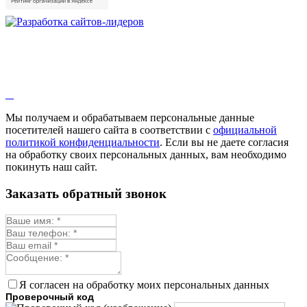
Зверобой
Змееголовник
Иссоп
Кровохлёбка
Лаванда
Лопух
Лофант
Мелисса
Монарда лекарственная
Мы получаем и обрабатываем персональные данные
Мыльнянка
посетителей нашего сайта в соответствии с
официальной
Мята
политикой конфиденциальности
. Если вы не даете согласия
Овсяный корень
на обработку своих персональных данных, вам необходимо
Огуречная трава
покинуть наш сайт.
Пустырник
Расторопша
Заказать обратный звонок
Репешок
Розмарин
Ромашка лекарственная
Синюха
Скорцонера
Смесь лекарственных
Солодка
Стевия
Я согласен на обработку моих персональных данных
Тимьян ползучий (чабрец)
Проверочный код
Фенхель лекарственный