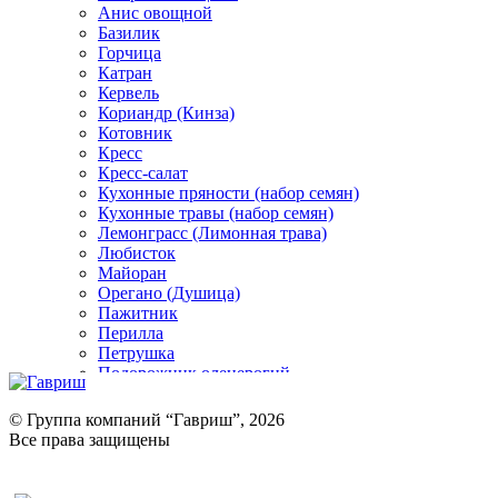
Анис овощной
Базилик
Горчица
Катран
Кервель
Кориандр (Кинза)
Котовник
Кресс
Кресс-салат
Кухонные пряности (набор семян)
Кухонные травы (набор семян)
Лемонграсс (Лимонная трава)
Любисток
Майоран
Орегано (Душица)
Пажитник
Перилла
Петрушка
Подорожник оленерогий
Портулак пряный
Ревень
© Группа компаний “Гавриш”, 2026
Рукола
Все права защищены
Рута
Салат
Оставить отзыв (для клиентов)
Сельдерей