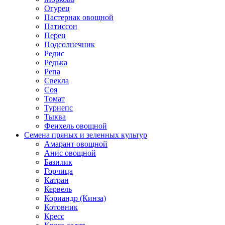
Огурец
Пастернак овощной
Патиссон
Перец
Подсолнечник
Редис
Редька
Репа
Свекла
Соя
Томат
Турнепс
Тыква
Фенхель овощной
Семена пряных и зеленных культур
Амарант овощной
Анис овощной
Базилик
Горчица
Катран
Кервель
Кориандр (Кинза)
Котовник
Кресс