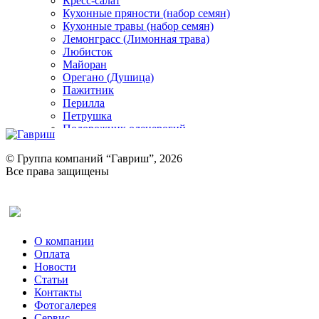
Кресс-салат
Кухонные пряности (набор семян)
Кухонные травы (набор семян)
Лемонграсс (Лимонная трава)
Любисток
Майоран
Орегано (Душица)
Пажитник
Перилла
Петрушка
Подорожник оленерогий
Портулак пряный
Ревень
© Группа компаний “Гавриш”, 2026
Рукола
Все права защищены
Рута
Салат
Оставить отзыв (для клиентов)
Сельдерей
Спаржа
Табак Курительный
О компании
Тмин
Оплата
Трава для чая
Новости
Туласи
Статьи
Укроп
Контакты
Фенхель пряный
Фотогалерея​
Хризантема овощная
Сервис