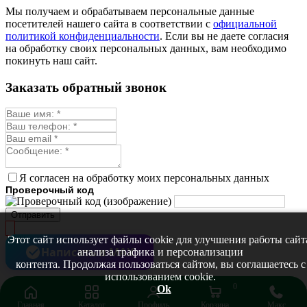
Монарда лекарственная
Мы получаем и обрабатываем персональные данные
Мыльнянка
посетителей нашего сайта в соответствии с
официальной
Мята
политикой конфиденциальности
. Если вы не даете согласия
Овсяный корень
на обработку своих персональных данных, вам необходимо
Огуречная трава
покинуть наш сайт.
Пустырник
Расторопша
Заказать обратный звонок
Репешок
Розмарин
Ромашка лекарственная
Синюха
Скорцонера
Смесь лекарственных
Солодка
Стевия
Я согласен на обработку моих персональных данных
Тимьян ползучий (чабрец)
Проверочный код
Фенхель лекарственный
Цикорий лекарственный
Отправить
Чабер
Череда лекарственная
Этот сайт использует файлы cookie для улучшения работы сайт
Чернокорень
Написать в MAX
анализа трафика и персонализации
Шалфей
контента. Продолжая пользоваться сайтом, вы соглашаетесь с
Семена ягод
использованием cookie.
Брусника
0
Ok
Голубика
Главная
Каталог
Профиль
Корзина
Макс