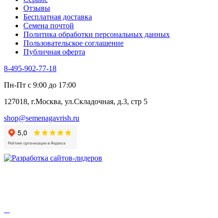
Цикорий пряный
Отзывы
Цикорий салатный (Витлуф)
Бесплатная доставка
Черемша
Семена почтой
Шпинат
Политика обработки персональных данных
Щавель
Пользовательское соглашение
Эндивий
Публичная оферта
Эстрагон
Семена лекарственных растений
8-495-902-77-18
Алтей
Анис
Пн-Пт с 9:00 до 17:00
Бессмертник
Бораго
127018, г.Москва, ул.Складочная, д.3, стр 5
Валериана
Валерианелла
shop@semenagavrish.ru
Гибискус лекарственный
Девясил
Душица
Зверобой
Змееголовник
Иссоп
Кровохлёбка
Лаванда
Лопух
Лофант
Мелисса