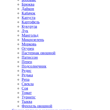
Брюква
Дайкон
Кабачок
Капуста
Картофель
Кукуруза
Лук
Мангольд
Микрозелень
Морковь
Огурец
Пастернак овощной
Патиссон
Перец
Подсолнечник
Редис
Редька
Репа
Свекла
Соя
Томат
Турнепс
Тыква
Фенхель овощной