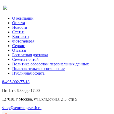
Салат
Оставить отзыв (для клиентов)
Сельдерей
Спаржа
Табак Курительный
О компании
Тмин
Оплата
Трава для чая
Новости
Туласи
Статьи
Укроп
Контакты
Фенхель пряный
Фотогалерея​
Хризантема овощная
Сервис
Цикорий пряный
Отзывы
Цикорий салатный (Витлуф)
Бесплатная доставка
Черемша
Семена почтой
Шпинат
Политика обработки персональных данных
Щавель
Пользовательское соглашение
Эндивий
Публичная оферта
Эстрагон
Семена лекарственных растений
8-495-902-77-18
Алтей
Анис
Пн-Пт с 9:00 до 17:00
Бессмертник
Бораго
127018, г.Москва, ул.Складочная, д.3, стр 5
Валериана
Валерианелла
shop@semenagavrish.ru
Гибискус лекарственный