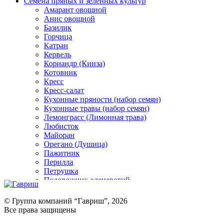
Семена пряных и зеленных культур
Амарант овощной
Анис овощной
Базилик
Горчица
Катран
Кервель
Кориандр (Кинза)
Котовник
Кресс
Кресс-салат
Кухонные пряности (набор семян)
Кухонные травы (набор семян)
Лемонграсс (Лимонная трава)
Любисток
Майоран
Орегано (Душица)
Пажитник
Перилла
Петрушка
Подорожник оленерогий
Портулак пряный
Ревень
© Группа компаний “Гавриш”, 2026
Рукола
Все права защищены
Рута