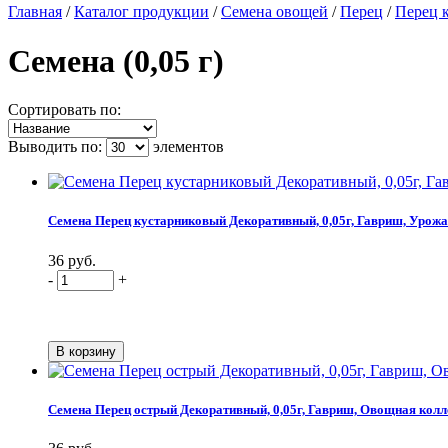
Главная
/
Каталог продукции
/
Семена овощей
/
Перец
/
Перец 
Семена (0,05 г)
Сортировать по:
Выводить по:
элементов
Семена Перец кустарниковый Декоративный, 0,05г, Гавриш, Урожа
36 руб.
-
+
Семена Перец острый Декоративный, 0,05г, Гавриш, Овощная кол