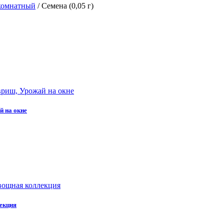
комнатный
/
Семена (0,05 г)
й на окне
лекция