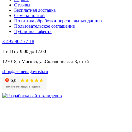
Цикорий пряный
Отзывы
Цикорий салатный (Витлуф)
Бесплатная доставка
Черемша
Семена почтой
Шпинат
Политика обработки персональных данных
Щавель
Пользовательское соглашение
Эндивий
Публичная оферта
Эстрагон
Семена лекарственных растений
8-495-902-77-18
Алтей
Анис
Пн-Пт с 9:00 до 17:00
Бессмертник
Бораго
127018, г.Москва, ул.Складочная, д.3, стр 5
Валериана
Валерианелла
shop@semenagavrish.ru
Гибискус лекарственный
Девясил
Душица
Зверобой
Змееголовник
Иссоп
Кровохлёбка
Лаванда
Лопух
Лофант
Мелисса