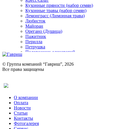
Кресс-салат
Кухонные пряности (набор семян)
Кухонные травы (набор семян)
Лемонграсс (Лимонная трава)
Любисток
Майоран
Орегано (Душица)
Пажитник
Перилла
Петрушка
Подорожник оленерогий
Портулак пряный
Ревень
© Группа компаний “Гавриш”, 2026
Рукола
Все права защищены
Рута
Салат
Оставить отзыв (для клиентов)
Сельдерей
Спаржа
Табак Курительный
О компании
Тмин
Оплата
Трава для чая
Новости
Туласи
Статьи
Укроп
Контакты
Фенхель пряный
Фотогалерея​
Хризантема овощная
Сервис