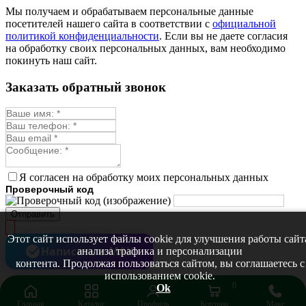
Монарда лекарственная
Мы получаем и обрабатываем персональные данные
Мыльнянка
посетителей нашего сайта в соответствии с
официальной
Мята
политикой конфиденциальности
. Если вы не даете согласия
Овсяный корень
на обработку своих персональных данных, вам необходимо
Огуречная трава
покинуть наш сайт.
Пустырник
Расторопша
Заказать обратный звонок
Репешок
Розмарин
Ромашка лекарственная
Синюха
Скорцонера
Смесь лекарственных
Солодка
Стевия
Я согласен на обработку моих персональных данных
Тимьян ползучий (чабрец)
Проверочный код
Фенхель лекарственный
Цикорий лекарственный
Отправить
Чабер
Череда лекарственная
Этот сайт использует файлы cookie для улучшения работы сайт
Чернокорень
Написать в MAX
анализа трафика и персонализации
Шалфей
контента. Продолжая пользоваться сайтом, вы соглашаетесь с
Семена ягод
использованием cookie.
Брусника
0
Ok
Голубика
Главная
Каталог
Профиль
Корзина
Макс