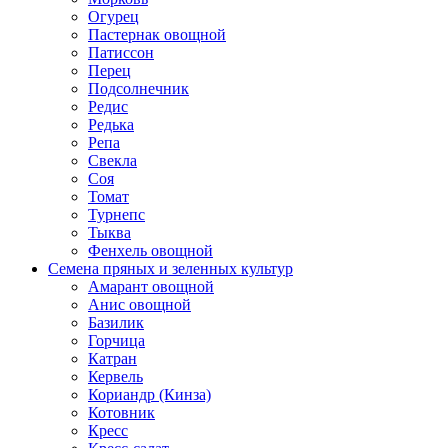
Огурец
Пастернак овощной
Патиссон
Перец
Подсолнечник
Редис
Редька
Репа
Свекла
Соя
Томат
Турнепс
Тыква
Фенхель овощной
Семена пряных и зеленных культур
Амарант овощной
Анис овощной
Базилик
Горчица
Катран
Кервель
Кориандр (Кинза)
Котовник
Кресс