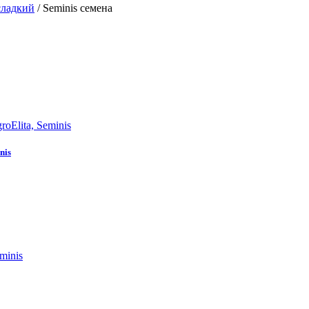
сладкий
/
Seminis семена
nis