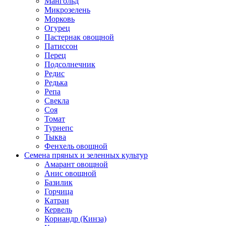
Мангольд
Микрозелень
Морковь
Огурец
Пастернак овощной
Патиссон
Перец
Подсолнечник
Редис
Редька
Репа
Свекла
Соя
Томат
Турнепс
Тыква
Фенхель овощной
Семена пряных и зеленных культур
Амарант овощной
Анис овощной
Базилик
Горчица
Катран
Кервель
Кориандр (Кинза)