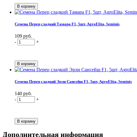
Семена Перец сладкий Тамара F1, 5шт, AgroElita, Seminis
109 руб.
-
+
Семена Перец сладкий Эрли Сансейш F1, 5шт, AgroElita, Seminis
140 руб.
-
+
Дополнительная информация