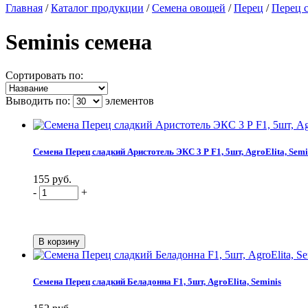
Главная
/
Каталог продукции
/
Семена овощей
/
Перец
/
Перец 
Seminis семена
Сортировать по:
Выводить по:
элементов
Семена Перец сладкий Аристотель ЭКС 3 Р F1, 5шт, AgroElita, Semi
155 руб.
-
+
Семена Перец сладкий Беладонна F1, 5шт, AgroElita, Seminis