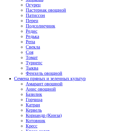
Огурец
Пастернак овощной
Патиссон
Перец
Подсолнечник
Редис
Редька
Репа
Свекла
Соя
Томат
Турнепс
Тыква
Фенхель овощной
Семена пряных и зеленных культур
Амарант овощной
Анис овощной
Базилик
Горчица
Катран
Кервель
Кориандр (Кинза)
Котовник
Кресс