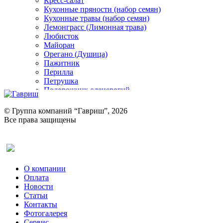
Кресс-салат
Кухонные пряности (набор семян)
Кухонные травы (набор семян)
Лемонграсс (Лимонная трава)
Любисток
Майоран
Орегано (Душица)
Пажитник
Перилла
Петрушка
Подорожник оленерогий
Портулак пряный
Ревень
© Группа компаний “Гавриш”, 2026
Рукола
Все права защищены
Рута
Салат
Оставить отзыв (для клиентов)
Сельдерей
Спаржа
Табак Курительный
О компании
Тмин
Оплата
Трава для чая
Новости
Туласи
Статьи
Укроп
Контакты
Фенхель пряный
Фотогалерея​
Хризантема овощная
Сервис