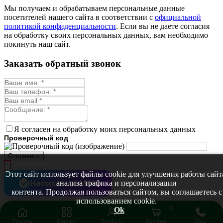
Монарда лекарственная
Мы получаем и обрабатываем персональные данные
Мыльнянка
посетителей нашего сайта в соответствии с
официальной
Мята
политикой конфиденциальности
. Если вы не даете согласия
Овсяный корень
на обработку своих персональных данных, вам необходимо
Огуречная трава
покинуть наш сайт.
Пустырник
Расторопша
Заказать обратный звонок
Репешок
Розмарин
Ромашка лекарственная
Синюха
Скорцонера
Смесь лекарственных
Солодка
Стевия
Я согласен на обработку моих персональных данных
Тимьян ползучий (чабрец)
Проверочный код
Фенхель лекарственный
Цикорий лекарственный
Отправить
Чабер
Череда лекарственная
Этот сайт использует файлы cookie для улучшения работы сайт
Чернокорень
Написать в MAX
анализа трафика и персонализации
Шалфей
контента. Продолжая пользоваться сайтом, вы соглашаетесь с
Семена ягод
использованием cookie.
Брусника
0
Ok
Голубика
Главная
Каталог
Профиль
Корзина
Макс