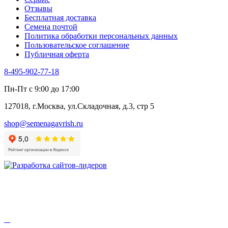
Цикорий пряный
Отзывы
Цикорий салатный (Витлуф)
Бесплатная доставка
Черемша
Семена почтой
Шпинат
Политика обработки персональных данных
Щавель
Пользовательское соглашение
Эндивий
Публичная оферта
Эстрагон
Семена лекарственных растений
8-495-902-77-18
Алтей
Анис
Пн-Пт с 9:00 до 17:00
Бессмертник
Бораго
127018, г.Москва, ул.Складочная, д.3, стр 5
Валериана
Валерианелла
shop@semenagavrish.ru
Гибискус лекарственный
Девясил
Душица
Зверобой
Змееголовник
Иссоп
Кровохлёбка
Лаванда
Лопух
Лофант
Мелисса