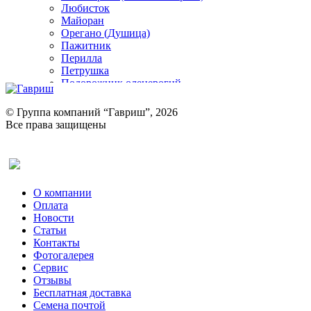
Любисток
Майоран
Орегано (Душица)
Пажитник
Перилла
Петрушка
Подорожник оленерогий
Портулак пряный
Ревень
© Группа компаний “Гавриш”, 2026
Рукола
Все права защищены
Рута
Салат
Оставить отзыв (для клиентов)
Сельдерей
Спаржа
Табак Курительный
О компании
Тмин
Оплата
Трава для чая
Новости
Туласи
Статьи
Укроп
Контакты
Фенхель пряный
Фотогалерея​
Хризантема овощная
Сервис
Цикорий пряный
Отзывы
Цикорий салатный (Витлуф)
Бесплатная доставка
Черемша
Семена почтой
Шпинат