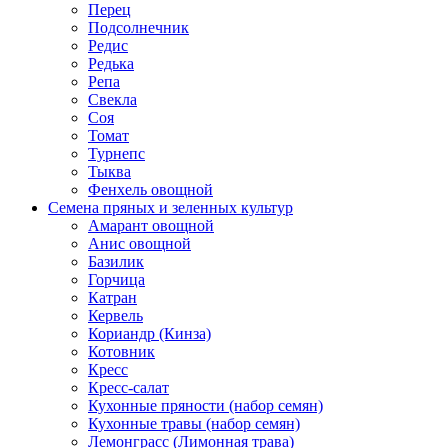
Перец
Подсолнечник
Редис
Редька
Репа
Свекла
Соя
Томат
Турнепс
Тыква
Фенхель овощной
Семена пряных и зеленных культур
Амарант овощной
Анис овощной
Базилик
Горчица
Катран
Кервель
Кориандр (Кинза)
Котовник
Кресс
Кресс-салат
Кухонные пряности (набор семян)
Кухонные травы (набор семян)
Лемонграсс (Лимонная трава)