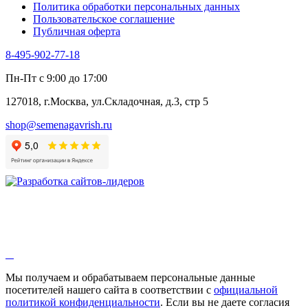
Политика обработки персональных данных
Щавель
Пользовательское соглашение
Эндивий
Публичная оферта
Эстрагон
Семена лекарственных растений
8-495-902-77-18
Алтей
Анис
Пн-Пт с 9:00 до 17:00
Бессмертник
Бораго
127018, г.Москва, ул.Складочная, д.3, стр 5
Валериана
Валерианелла
shop@semenagavrish.ru
Гибискус лекарственный
Девясил
Душица
Зверобой
Змееголовник
Иссоп
Кровохлёбка
Лаванда
Лопух
Лофант
Мелисса
Монарда лекарственная
Мы получаем и обрабатываем персональные данные
Мыльнянка
посетителей нашего сайта в соответствии с
официальной
Мята
политикой конфиденциальности
. Если вы не даете согласия
Овсяный корень