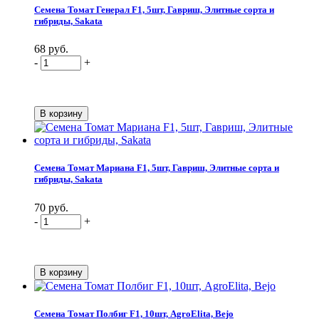
Семена Томат Генерал F1, 5шт, Гавриш, Элитные сорта и
гибриды, Sakata
68 руб.
-
+
Семена Томат Мариана F1, 5шт, Гавриш, Элитные сорта и
гибриды, Sakata
70 руб.
-
+
Семена Томат Полбиг F1, 10шт, AgroElita, Bejo