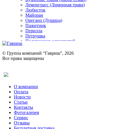
Лемонграсс (Лимонная трава)
Любисток
Майоран
Орегано (Душица)
Пажитник
Перилла
Петрушка
Подорожник оленерогий
Портулак пряный
Ревень
© Группа компаний “Гавриш”, 2026
Рукола
Все права защищены
Рута
Салат
Оставить отзыв (для клиентов)
Сельдерей
Спаржа
Табак Курительный
О компании
Тмин
Оплата
Трава для чая
Новости
Туласи
Статьи
Укроп
Контакты
Фенхель пряный
Фотогалерея​
Хризантема овощная
Сервис
Цикорий пряный
Отзывы
Цикорий салатный (Витлуф)
Бесплатная доставка