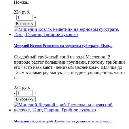
Ножка...
224 руб.
-
+
Мицелий Козляк Решетник на зерновом субстрате, 15мл,...
Съедобный трубчатый гриб из рода Масленок. В
природе растет большими группами, поэтому грибники
его часто называют «ленивым масленком». Шляпка до
12 см в диаметре, выпуклая, позднее уплощенная, часто
с...
224 руб.
-
+
Мицелий Ледяной гриб Тремелла на древесной палочке,...