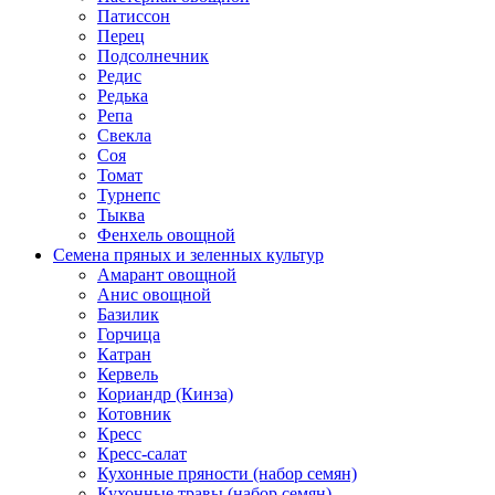
Патиссон
Перец
Подсолнечник
Редис
Редька
Репа
Свекла
Соя
Томат
Турнепс
Тыква
Фенхель овощной
Семена пряных и зеленных культур
Амарант овощной
Анис овощной
Базилик
Горчица
Катран
Кервель
Кориандр (Кинза)
Котовник
Кресс
Кресс-салат
Кухонные пряности (набор семян)
Кухонные травы (набор семян)