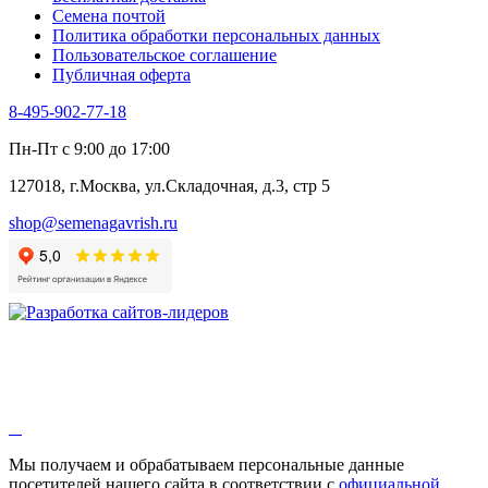
Черемша
Семена почтой
Шпинат
Политика обработки персональных данных
Щавель
Пользовательское соглашение
Эндивий
Публичная оферта
Эстрагон
Семена лекарственных растений
8-495-902-77-18
Алтей
Анис
Пн-Пт с 9:00 до 17:00
Бессмертник
Бораго
127018, г.Москва, ул.Складочная, д.3, стр 5
Валериана
Валерианелла
shop@semenagavrish.ru
Гибискус лекарственный
Девясил
Душица
Зверобой
Змееголовник
Иссоп
Кровохлёбка
Лаванда
Лопух
Лофант
Мелисса
Монарда лекарственная
Мы получаем и обрабатываем персональные данные
Мыльнянка
посетителей нашего сайта в соответствии с
официальной