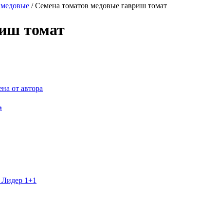
 медовые
/
Семена томатов медовые гавриш томат
риш томат
а