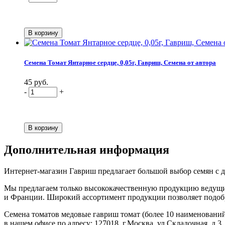
Семена Томат Янтарное сердце, 0,05г, Гавриш, Семена от автора
45 руб.
-
+
Дополнительная информация
Интернет-магазин Гавриш предлагает большой выбор семян с до
Мы предлагаем только высококачественную продукцию ведущих
и Франции. Широкий ассортимент продукции позволяет подобрат
Семена томатов медовые гавриш томат (более 10 наименований) 
в нашем офисе по адресу: 127018, г.Москва, ул.Складочная, д.3,