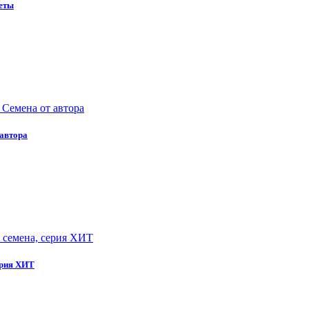
кеты
 автора
ерия ХИТ