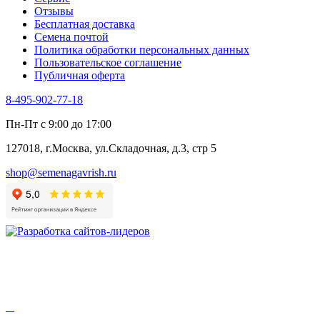
Цикорий пряный
Отзывы
Цикорий салатный (Витлуф)
Бесплатная доставка
Черемша
Семена почтой
Шпинат
Политика обработки персональных данных
Щавель
Пользовательское соглашение
Эндивий
Публичная оферта
Эстрагон
Семена лекарственных растений
8-495-902-77-18
Алтей
Анис
Пн-Пт с 9:00 до 17:00
Бессмертник
Бораго
127018, г.Москва, ул.Складочная, д.3, стр 5
Валериана
Валерианелла
shop@semenagavrish.ru
Гибискус лекарственный
Девясил
Душица
Зверобой
Змееголовник
Иссоп
Кровохлёбка
Лаванда
Лопух
Лофант
Мелисса