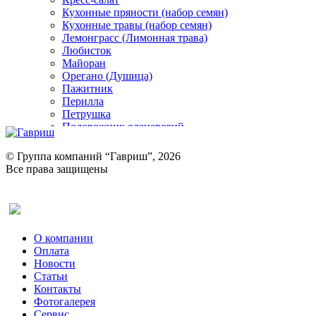
Кухонные пряности (набор семян)
Кухонные травы (набор семян)
Лемонграсс (Лимонная трава)
Любисток
Майоран
Орегано (Душица)
Пажитник
Перилла
Петрушка
Подорожник оленерогий
Портулак пряный
Ревень
© Группа компаний “Гавриш”, 2026
Рукола
Все права защищены
Рута
Салат
Оставить отзыв (для клиентов)
Сельдерей
Спаржа
Табак Курительный
О компании
Тмин
Оплата
Трава для чая
Новости
Туласи
Статьи
Укроп
Контакты
Фенхель пряный
Фотогалерея​
Хризантема овощная
Сервис