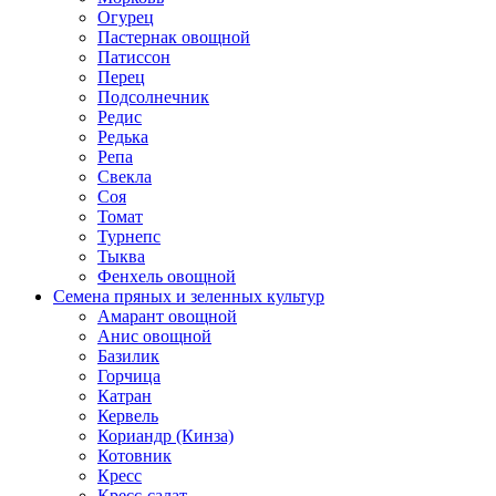
Огурец
Пастернак овощной
Патиссон
Перец
Подсолнечник
Редис
Редька
Репа
Свекла
Соя
Томат
Турнепс
Тыква
Фенхель овощной
Семена пряных и зеленных культур
Амарант овощной
Анис овощной
Базилик
Горчица
Катран
Кервель
Кориандр (Кинза)
Котовник
Кресс
Кресс-салат