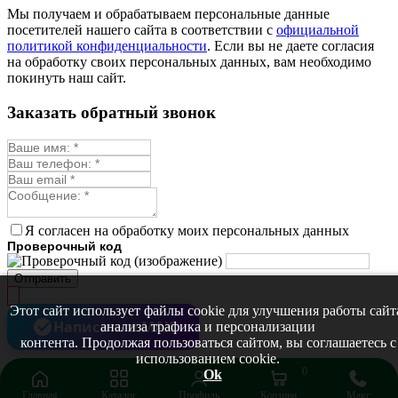
Монарда лекарственная
Мы получаем и обрабатываем персональные данные
Мыльнянка
посетителей нашего сайта в соответствии с
официальной
Мята
политикой конфиденциальности
. Если вы не даете согласия
Овсяный корень
на обработку своих персональных данных, вам необходимо
Огуречная трава
покинуть наш сайт.
Пустырник
Расторопша
Заказать обратный звонок
Репешок
Розмарин
Ромашка лекарственная
Синюха
Скорцонера
Смесь лекарственных
Солодка
Стевия
Я согласен на обработку моих персональных данных
Тимьян ползучий (чабрец)
Проверочный код
Фенхель лекарственный
Цикорий лекарственный
Отправить
Чабер
Череда лекарственная
Этот сайт использует файлы cookie для улучшения работы сайт
Чернокорень
Написать в MAX
анализа трафика и персонализации
Шалфей
контента. Продолжая пользоваться сайтом, вы соглашаетесь с
Семена ягод
использованием cookie.
Брусника
0
Ok
Голубика
Главная
Каталог
Профиль
Корзина
Макс