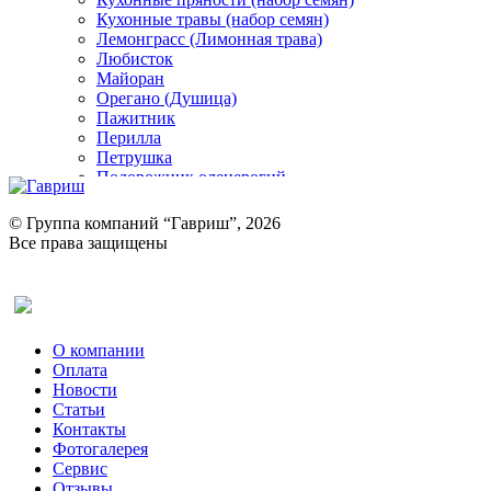
Кухонные травы (набор семян)
Лемонграсс (Лимонная трава)
Любисток
Майоран
Орегано (Душица)
Пажитник
Перилла
Петрушка
Подорожник оленерогий
Портулак пряный
Ревень
© Группа компаний “Гавриш”, 2026
Рукола
Все права защищены
Рута
Салат
Оставить отзыв (для клиентов)
Сельдерей
Спаржа
Табак Курительный
О компании
Тмин
Оплата
Трава для чая
Новости
Туласи
Статьи
Укроп
Контакты
Фенхель пряный
Фотогалерея​
Хризантема овощная
Сервис
Цикорий пряный
Отзывы