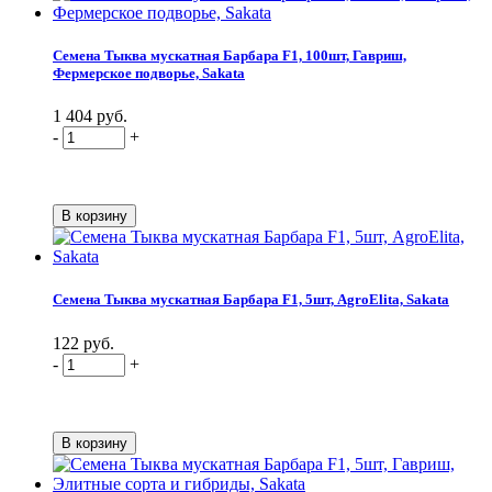
Семена Тыква мускатная Барбара F1, 100шт, Гавриш,
Фермерское подворье, Sakata
1 404 руб.
-
+
Семена Тыква мускатная Барбара F1, 5шт, AgroElita, Sakata
122 руб.
-
+