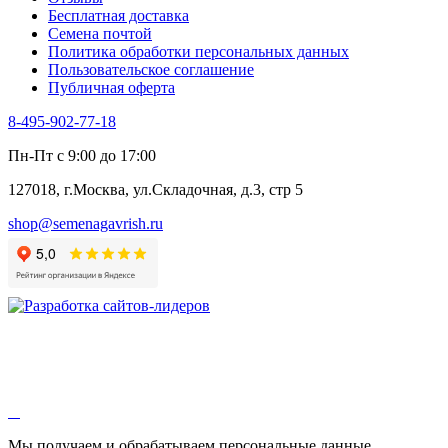
Цикорий салатный (Витлуф)
Бесплатная доставка
Черемша
Семена почтой
Шпинат
Политика обработки персональных данных
Щавель
Пользовательское соглашение
Эндивий
Публичная оферта
Эстрагон
Семена лекарственных растений
8-495-902-77-18
Алтей
Анис
Пн-Пт с 9:00 до 17:00
Бессмертник
Бораго
127018, г.Москва, ул.Складочная, д.3, стр 5
Валериана
Валерианелла
shop@semenagavrish.ru
Гибискус лекарственный
Девясил
Душица
Зверобой
Змееголовник
Иссоп
Кровохлёбка
Лаванда
Лопух
Лофант
Мелисса
Монарда лекарственная
Мы получаем и обрабатываем персональные данные