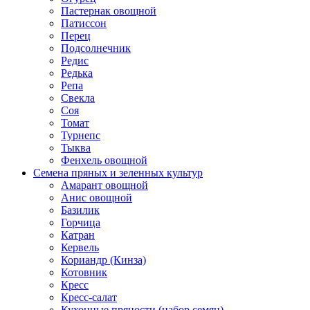
Пастернак овощной
Патиссон
Перец
Подсолнечник
Редис
Редька
Репа
Свекла
Соя
Томат
Турнепс
Тыква
Фенхель овощной
Семена пряных и зеленных культур
Амарант овощной
Анис овощной
Базилик
Горчица
Катран
Кервель
Кориандр (Кинза)
Котовник
Кресс
Кресс-салат
Кухонные пряности (набор семян)