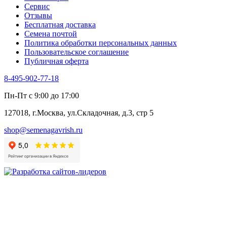
Сервис
Цикорий пряный
Отзывы
Цикорий салатный (Витлуф)
Бесплатная доставка
Черемша
Семена почтой
Шпинат
Политика обработки персональных данных
Щавель
Пользовательское соглашение
Эндивий
Публичная оферта
Эстрагон
Семена лекарственных растений
8-495-902-77-18
Алтей
Анис
Пн-Пт с 9:00 до 17:00
Бессмертник
Бораго
127018, г.Москва, ул.Складочная, д.3, стр 5
Валериана
Валерианелла
shop@semenagavrish.ru
Гибискус лекарственный
Девясил
Душица
Зверобой
Змееголовник
Иссоп
Кровохлёбка
Лаванда
Лопух
Лофант