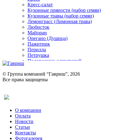
Кресс-салат
Кухонные пряности (набор семян)
Кухонные травы (набор семян)
Лемонграсс (Лимонная трава)
Любисток
Майоран
Орегано (Душица)
Пажитник
Перилла
Петрушка
Подорожник оленерогий
Портулак пряный
Ревень
© Группа компаний “Гавриш”, 2026
Рукола
Все права защищены
Рута
Салат
Оставить отзыв (для клиентов)
Сельдерей
Спаржа
Табак Курительный
О компании
Тмин
Оплата
Трава для чая
Новости
Туласи
Статьи
Укроп
Контакты
Фенхель пряный
Фотогалерея​
Хризантема овощная