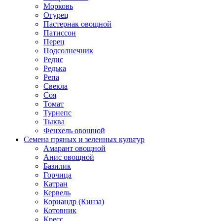
Морковь
Огурец
Пастернак овощной
Патиссон
Перец
Подсолнечник
Редис
Редька
Репа
Свекла
Соя
Томат
Турнепс
Тыква
Фенхель овощной
Семена пряных и зеленных культур
Амарант овощной
Анис овощной
Базилик
Горчица
Катран
Кервель
Кориандр (Кинза)
Котовник
Кресс