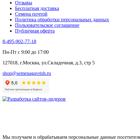
Отзывы
Цикорий салатный (Витлуф)
Бесплатная доставка
Черемша
Семена почтой
Шпинат
Политика обработки персональных данных
Щавель
Пользовательское соглашение
Эндивий
Публичная оферта
Эстрагон
Семена лекарственных растений
8-495-902-77-18
Алтей
Анис
Пн-Пт с 9:00 до 17:00
Бессмертник
Бораго
127018, г.Москва, ул.Складочная, д.3, стр 5
Валериана
Валерианелла
shop@semenagavrish.ru
Гибискус лекарственный
Девясил
Душица
Зверобой
Змееголовник
Иссоп
Кровохлёбка
Лаванда
Лопух
Лофант
Мелисса
Мы получаем и обрабатываем персональные данные посетителе
Монарда лекарственная