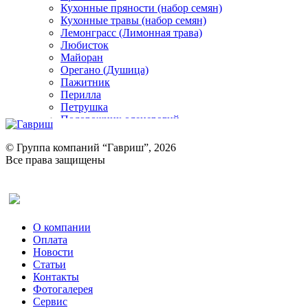
Кухонные пряности (набор семян)
Кухонные травы (набор семян)
Лемонграсс (Лимонная трава)
Любисток
Майоран
Орегано (Душица)
Пажитник
Перилла
Петрушка
Подорожник оленерогий
Портулак пряный
Ревень
© Группа компаний “Гавриш”, 2026
Рукола
Все права защищены
Рута
Салат
Оставить отзыв (для клиентов)
Сельдерей
Спаржа
Табак Курительный
О компании
Тмин
Оплата
Трава для чая
Новости
Туласи
Статьи
Укроп
Контакты
Фенхель пряный
Фотогалерея​
Хризантема овощная
Сервис
Цикорий пряный