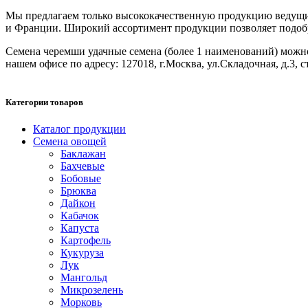
Мы предлагаем только высококачественную продукцию ведущих
и Франции. Широкий ассортимент продукции позволяет подобрат
Семена черемши удачные семена (более 1 наименований) можно з
нашем офисе по адресу: 127018, г.Москва, ул.Складочная, д.3, с
Категории товаров
Каталог продукции
Семена овощей
Баклажан
Бахчевые
Бобовые
Брюква
Дайкон
Кабачок
Капуста
Картофель
Кукуруза
Лук
Мангольд
Микрозелень
Морковь