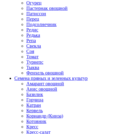
Огурец
Пастернак овощной
Патиссон
Перец
Подсолнечник
Редис
Редька
Репа
Свекла
Соя
Томат
Турнепс
Тыква
Фенхель овощной
Семена пряных и зеленных культур
Амарант овощной
Анис овощной
Базилик
Горчица
Катран
Кервель
Кориандр (Кинза)
Котовник
Кресс
Кресс-салат