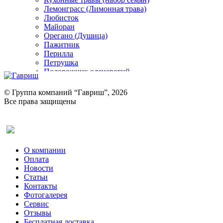
Лемонграсс (Лимонная трава)
Любисток
Майоран
Орегано (Душица)
Пажитник
Перилла
Петрушка
Подорожник оленерогий
Портулак пряный
Ревень
© Группа компаний “Гавриш”, 2026
Рукола
Все права защищены
Рута
Салат
Оставить отзыв (для клиентов)
Сельдерей
Спаржа
Табак Курительный
О компании
Тмин
Оплата
Трава для чая
Новости
Туласи
Статьи
Укроп
Контакты
Фенхель пряный
Фотогалерея​
Хризантема овощная
Сервис
Цикорий пряный
Отзывы
Цикорий салатный (Витлуф)
Бесплатная доставка