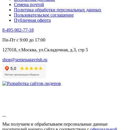
Черемша
Семена почтой
Шпинат
Политика обработки персональных данных
Щавель
Пользовательское соглашение
Эндивий
Публичная оферта
Эстрагон
Семена лекарственных растений
8-495-902-77-18
Алтей
Анис
Пн-Пт с 9:00 до 17:00
Бессмертник
Бораго
127018, г.Москва, ул.Складочная, д.3, стр 5
Валериана
Валерианелла
shop@semenagavrish.ru
Гибискус лекарственный
Девясил
Душица
Зверобой
Змееголовник
Иссоп
Кровохлёбка
Лаванда
Лопух
Лофант
Мелисса
Монарда лекарственная
Мы получаем и обрабатываем персональные данные
Мыльнянка
посетителей нашего сайта в соответствии с
официальной