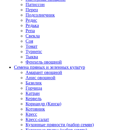
Патиссон
Перец
Подсолнечник
Редис
Редька
Репа
Свекла
Соя
Томат
Турнепс
Тыква
Фенхель овощной
Семена пряных и зеленных культур
Амарант овощной
Анис овощной
Базилик
Горчица
Катран
Кервель
Кориандр (Кинза)
Котовник
Кресс
Кресс-салат
Кухонные пряности (набор семян)
Кухонные травы (набор семян)