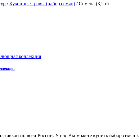
тур
/
Кухонные травы (набор семян)
/
Семена (3,2 г)
оллекция
ставкой по всей России. У нас Вы можете купить набор семян ку