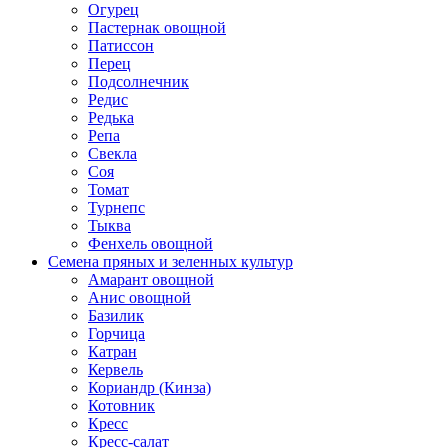
Огурец
Пастернак овощной
Патиссон
Перец
Подсолнечник
Редис
Редька
Репа
Свекла
Соя
Томат
Турнепс
Тыква
Фенхель овощной
Семена пряных и зеленных культур
Амарант овощной
Анис овощной
Базилик
Горчица
Катран
Кервель
Кориандр (Кинза)
Котовник
Кресс
Кресс-салат