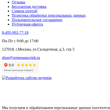
Отзывы
Цикорий салатный (Витлуф)
Бесплатная доставка
Черемша
Семена почтой
Шпинат
Политика обработки персональных данных
Щавель
Пользовательское соглашение
Эндивий
Публичная оферта
Эстрагон
Семена лекарственных растений
8-495-902-77-18
Алтей
Анис
Пн-Пт с 9:00 до 17:00
Бессмертник
Бораго
127018, г.Москва, ул.Складочная, д.3, стр 5
Валериана
Валерианелла
shop@semenagavrish.ru
Гибискус лекарственный
Девясил
Душица
Зверобой
Змееголовник
Иссоп
Кровохлёбка
Лаванда
Лопух
Лофант
Мелисса
Мы получаем и обрабатываем персональные данные посетителе
Монарда лекарственная