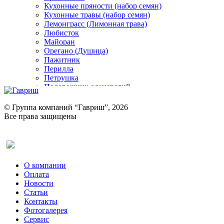
Кухонные пряности (набор семян)
Кухонные травы (набор семян)
Лемонграсс (Лимонная трава)
Любисток
Майоран
Орегано (Душица)
Пажитник
Перилла
Петрушка
Подорожник оленерогий
Портулак пряный
Ревень
© Группа компаний “Гавриш”, 2026
Рукола
Все права защищены
Рута
Салат
Оставить отзыв (для клиентов)
Сельдерей
Спаржа
Табак Курительный
О компании
Тмин
Оплата
Трава для чая
Новости
Туласи
Статьи
Укроп
Контакты
Фенхель пряный
Фотогалерея​
Хризантема овощная
Сервис
Цикорий пряный