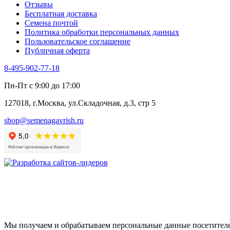
Отзывы
Цикорий салатный (Витлуф)
Бесплатная доставка
Черемша
Семена почтой
Шпинат
Политика обработки персональных данных
Щавель
Пользовательское соглашение
Эндивий
Публичная оферта
Эстрагон
Семена лекарственных растений
8-495-902-77-18
Алтей
Анис
Пн-Пт с 9:00 до 17:00
Бессмертник
Бораго
127018, г.Москва, ул.Складочная, д.3, стр 5
Валериана
Валерианелла
shop@semenagavrish.ru
Гибискус лекарственный
Девясил
Душица
Зверобой
Змееголовник
Иссоп
Кровохлёбка
Лаванда
Лопух
Лофант
Мелисса
Мы получаем и обрабатываем персональные данные посетителе
Монарда лекарственная