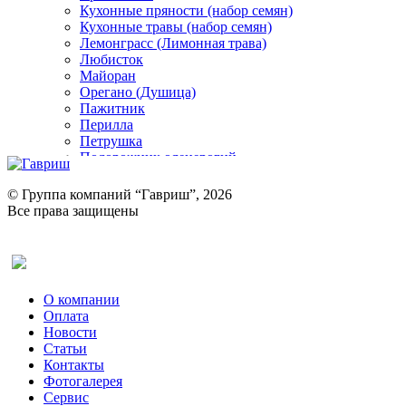
Кухонные пряности (набор семян)
Кухонные травы (набор семян)
Лемонграсс (Лимонная трава)
Любисток
Майоран
Орегано (Душица)
Пажитник
Перилла
Петрушка
Подорожник оленерогий
Портулак пряный
Ревень
© Группа компаний “Гавриш”, 2026
Рукола
Все права защищены
Рута
Салат
Оставить отзыв (для клиентов)
Сельдерей
Спаржа
Табак Курительный
О компании
Тмин
Оплата
Трава для чая
Новости
Туласи
Статьи
Укроп
Контакты
Фенхель пряный
Фотогалерея​
Хризантема овощная
Сервис
Цикорий пряный