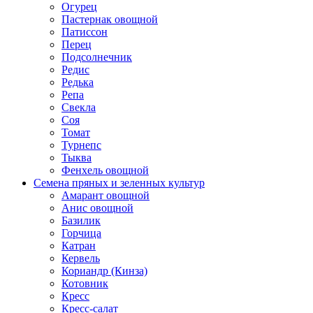
Огурец
Пастернак овощной
Патиссон
Перец
Подсолнечник
Редис
Редька
Репа
Свекла
Соя
Томат
Турнепс
Тыква
Фенхель овощной
Семена пряных и зеленных культур
Амарант овощной
Анис овощной
Базилик
Горчица
Катран
Кервель
Кориандр (Кинза)
Котовник
Кресс
Кресс-салат