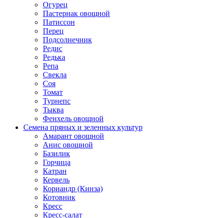
Огурец
Пастернак овощной
Патиссон
Перец
Подсолнечник
Редис
Редька
Репа
Свекла
Соя
Томат
Турнепс
Тыква
Фенхель овощной
Семена пряных и зеленных культур
Амарант овощной
Анис овощной
Базилик
Горчица
Катран
Кервель
Кориандр (Кинза)
Котовник
Кресс
Кресс-салат