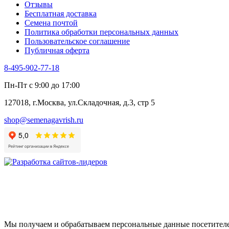
Отзывы
Цикорий салатный (Витлуф)
Бесплатная доставка
Черемша
Семена почтой
Шпинат
Политика обработки персональных данных
Щавель
Пользовательское соглашение
Эндивий
Публичная оферта
Эстрагон
Семена лекарственных растений
8-495-902-77-18
Алтей
Анис
Пн-Пт с 9:00 до 17:00
Бессмертник
Бораго
127018, г.Москва, ул.Складочная, д.3, стр 5
Валериана
Валерианелла
shop@semenagavrish.ru
Гибискус лекарственный
Девясил
Душица
Зверобой
Змееголовник
Иссоп
Кровохлёбка
Лаванда
Лопух
Лофант
Мелисса
Мы получаем и обрабатываем персональные данные посетителе
Монарда лекарственная