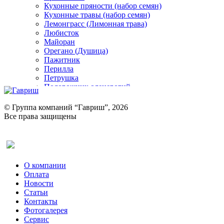
Кухонные пряности (набор семян)
Кухонные травы (набор семян)
Лемонграсс (Лимонная трава)
Любисток
Майоран
Орегано (Душица)
Пажитник
Перилла
Петрушка
Подорожник оленерогий
Портулак пряный
Ревень
© Группа компаний “Гавриш”, 2026
Рукола
Все права защищены
Рута
Салат
Оставить отзыв (для клиентов)
Сельдерей
Спаржа
Табак Курительный
О компании
Тмин
Оплата
Трава для чая
Новости
Туласи
Статьи
Укроп
Контакты
Фенхель пряный
Фотогалерея​
Хризантема овощная
Сервис
Цикорий пряный