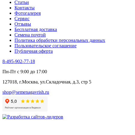
Статьи
Укроп
Контакты
Фенхель пряный
Фотогалерея​
Хризантема овощная
Сервис
Цикорий пряный
Отзывы
Цикорий салатный (Витлуф)
Бесплатная доставка
Черемша
Семена почтой
Шпинат
Политика обработки персональных данных
Щавель
Пользовательское соглашение
Эндивий
Публичная оферта
Эстрагон
Семена лекарственных растений
8-495-902-77-18
Алтей
Анис
Пн-Пт с 9:00 до 17:00
Бессмертник
Бораго
127018, г.Москва, ул.Складочная, д.3, стр 5
Валериана
Валерианелла
shop@semenagavrish.ru
Гибискус лекарственный
Девясил
Душица
Зверобой
Змееголовник
Иссоп
Кровохлёбка
Лаванда