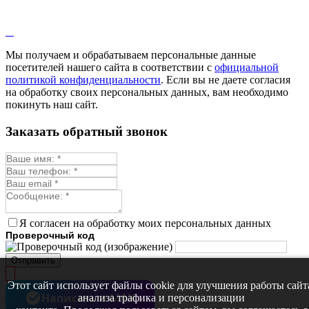
Лопух
Лофант
Мелисса
Монарда лекарственная
Мы получаем и обрабатываем персональные данные
Мыльнянка
посетителей нашего сайта в соответствии с
официальной
Мята
политикой конфиденциальности
. Если вы не даете согласия
Овсяный корень
на обработку своих персональных данных, вам необходимо
Огуречная трава
покинуть наш сайт.
Пустырник
Расторопша
Заказать обратный звонок
Репешок
Розмарин
Ромашка лекарственная
Синюха
Скорцонера
Смесь лекарственных
Солодка
Стевия
Я согласен на обработку моих персональных данных
Тимьян ползучий (чабрец)
Проверочный код
Фенхель лекарственный
Цикорий лекарственный
Отправить
Чабер
Череда лекарственная
Этот сайт использует файлы cookie для улучшения работы сайт
Чернокорень
Написать в MAX
анализа трафика и персонализации
Шалфей