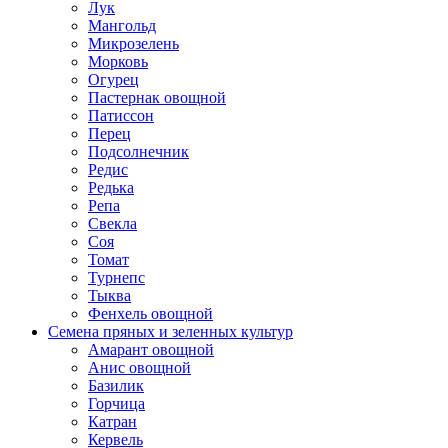
Лук
Мангольд
Микрозелень
Морковь
Огурец
Пастернак овощной
Патиссон
Перец
Подсолнечник
Редис
Редька
Репа
Свекла
Соя
Томат
Турнепс
Тыква
Фенхель овощной
Семена пряных и зеленных культур
Амарант овощной
Анис овощной
Базилик
Горчица
Катран
Кервель