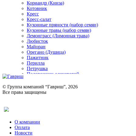
Кориандр (Кинза)
Котовник
Кресс
Кресс-салат
Кухонные пряности (набор семян)
Кухонные травы (набор семян)
Лемонграсс (Лимонная трава)
Любисток
Майоран
Орегано (Душица)
Пажитник
Перилла
Петрушка
Подорожник оленерогий
Портулак пряный
Ревень
© Группа компаний “Гавриш”, 2026
Рукола
Все права защищены
Рута
Салат
Оставить отзыв (для клиентов)
Сельдерей
Спаржа
Табак Курительный
О компании
Тмин
Оплата
Трава для чая
Новости
Туласи