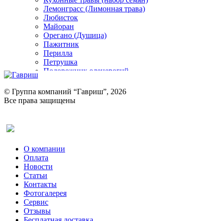
Лемонграсс (Лимонная трава)
Любисток
Майоран
Орегано (Душица)
Пажитник
Перилла
Петрушка
Подорожник оленерогий
Портулак пряный
Ревень
© Группа компаний “Гавриш”, 2026
Рукола
Все права защищены
Рута
Салат
Оставить отзыв (для клиентов)
Сельдерей
Спаржа
Табак Курительный
О компании
Тмин
Оплата
Трава для чая
Новости
Туласи
Статьи
Укроп
Контакты
Фенхель пряный
Фотогалерея​
Хризантема овощная
Сервис
Цикорий пряный
Отзывы
Цикорий салатный (Витлуф)
Бесплатная доставка