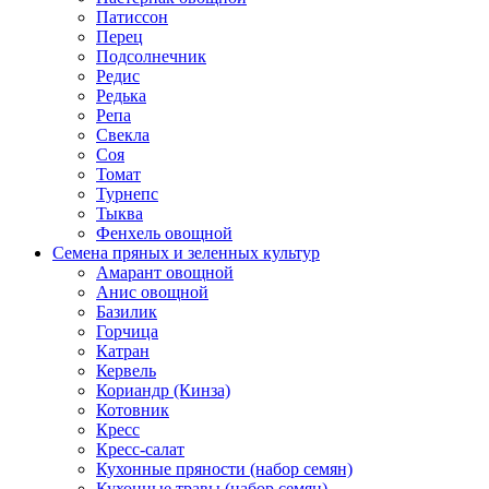
Патиссон
Перец
Подсолнечник
Редис
Редька
Репа
Свекла
Соя
Томат
Турнепс
Тыква
Фенхель овощной
Семена пряных и зеленных культур
Амарант овощной
Анис овощной
Базилик
Горчица
Катран
Кервель
Кориандр (Кинза)
Котовник
Кресс
Кресс-салат
Кухонные пряности (набор семян)
Кухонные травы (набор семян)