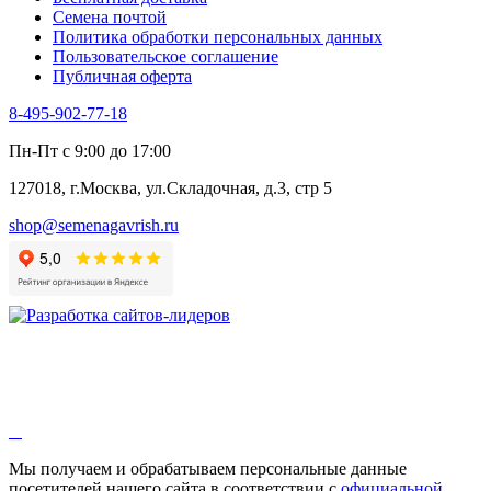
Черемша
Семена почтой
Шпинат
Политика обработки персональных данных
Щавель
Пользовательское соглашение
Эндивий
Публичная оферта
Эстрагон
Семена лекарственных растений
8-495-902-77-18
Алтей
Анис
Пн-Пт с 9:00 до 17:00
Бессмертник
Бораго
127018, г.Москва, ул.Складочная, д.3, стр 5
Валериана
Валерианелла
shop@semenagavrish.ru
Гибискус лекарственный
Девясил
Душица
Зверобой
Змееголовник
Иссоп
Кровохлёбка
Лаванда
Лопух
Лофант
Мелисса
Монарда лекарственная
Мы получаем и обрабатываем персональные данные
Мыльнянка
посетителей нашего сайта в соответствии с
официальной