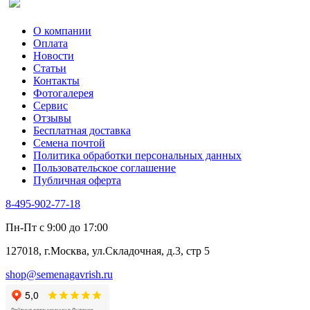
Спаржа
Табак Курительный
О компании
Тмин
Оплата
Трава для чая
Новости
Туласи
Статьи
Укроп
Контакты
Фенхель пряный
Фотогалерея​
Хризантема овощная
Сервис
Цикорий пряный
Отзывы
Цикорий салатный (Витлуф)
Бесплатная доставка
Черемша
Семена почтой
Шпинат
Политика обработки персональных данных
Щавель
Пользовательское соглашение
Эндивий
Публичная оферта
Эстрагон
Семена лекарственных растений
8-495-902-77-18
Алтей
Анис
Пн-Пт с 9:00 до 17:00
Бессмертник
Бораго
127018, г.Москва, ул.Складочная, д.3, стр 5
Валериана
Валерианелла
shop@semenagavrish.ru
Гибискус лекарственный
Девясил
Душица