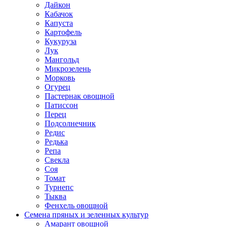
Дайкон
Кабачок
Капуста
Картофель
Кукуруза
Лук
Мангольд
Микрозелень
Морковь
Огурец
Пастернак овощной
Патиссон
Перец
Подсолнечник
Редис
Редька
Репа
Свекла
Соя
Томат
Турнепс
Тыква
Фенхель овощной
Семена пряных и зеленных культур
Амарант овощной