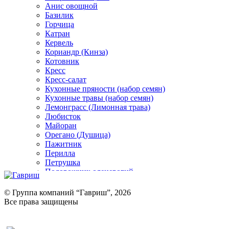
Анис овощной
Базилик
Горчица
Катран
Кервель
Кориандр (Кинза)
Котовник
Кресс
Кресс-салат
Кухонные пряности (набор семян)
Кухонные травы (набор семян)
Лемонграсс (Лимонная трава)
Любисток
Майоран
Орегано (Душица)
Пажитник
Перилла
Петрушка
Подорожник оленерогий
Портулак пряный
Ревень
© Группа компаний “Гавриш”, 2026
Рукола
Все права защищены
Рута
Салат
Оставить отзыв (для клиентов)
Сельдерей