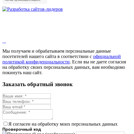
Зверобой
Змееголовник
Иссоп
Кровохлёбка
Лаванда
Лопух
Лофант
Мелисса
Монарда лекарственная
Мы получаем и обрабатываем персональные данные
Мыльнянка
посетителей нашего сайта в соответствии с
официальной
Мята
политикой конфиденциальности
. Если вы не даете согласия
Овсяный корень
на обработку своих персональных данных, вам необходимо
Огуречная трава
покинуть наш сайт.
Пустырник
Расторопша
Заказать обратный звонок
Репешок
Розмарин
Ромашка лекарственная
Синюха
Скорцонера
Смесь лекарственных
Солодка
Стевия
Я согласен на обработку моих персональных данных
Тимьян ползучий (чабрец)
Проверочный код
Фенхель лекарственный