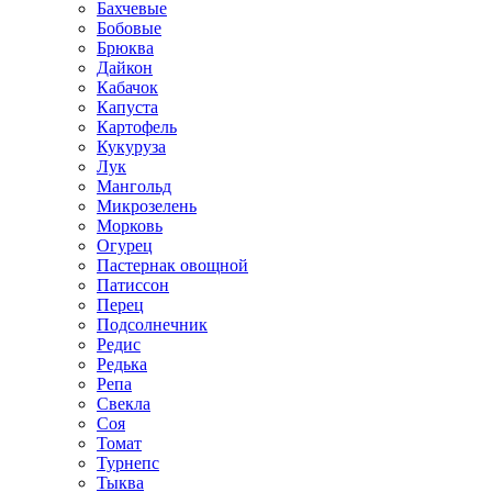
Бахчевые
Бобовые
Брюква
Дайкон
Кабачок
Капуста
Картофель
Кукуруза
Лук
Мангольд
Микрозелень
Морковь
Огурец
Пастернак овощной
Патиссон
Перец
Подсолнечник
Редис
Редька
Репа
Свекла
Соя
Томат
Турнепс
Тыква