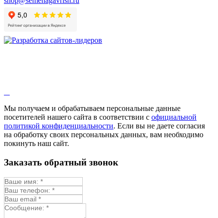
shop@semenagavrish.ru
Гибискус лекарственный
Девясил
Душица
Зверобой
Змееголовник
Иссоп
Кровохлёбка
Лаванда
Лопух
Лофант
Мелисса
Монарда лекарственная
Мы получаем и обрабатываем персональные данные
Мыльнянка
посетителей нашего сайта в соответствии с
официальной
Мята
политикой конфиденциальности
. Если вы не даете согласия
Овсяный корень
на обработку своих персональных данных, вам необходимо
Огуречная трава
покинуть наш сайт.
Пустырник
Расторопша
Заказать обратный звонок
Репешок
Розмарин
Ромашка лекарственная
Синюха
Скорцонера
Смесь лекарственных
Солодка