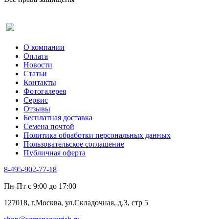
Рута
Салат
Оставить отзыв (для клиентов)
Сельдерей
Спаржа
Табак Курительный
О компании
Тмин
Оплата
Трава для чая
Новости
Туласи
Статьи
Укроп
Контакты
Фенхель пряный
Фотогалерея​
Хризантема овощная
Сервис
Цикорий пряный
Отзывы
Цикорий салатный (Витлуф)
Бесплатная доставка
Черемша
Семена почтой
Шпинат
Политика обработки персональных данных
Щавель
Пользовательское соглашение
Эндивий
Публичная оферта
Эстрагон
Семена лекарственных растений
8-495-902-77-18
Алтей
Анис
Пн-Пт с 9:00 до 17:00
Бессмертник
Бораго
127018, г.Москва, ул.Складочная, д.3, стр 5
Валериана
Валерианелла