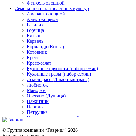
Фенхель овощной
Семена пряных и зеленных культур
Амарант овощной
Анис овощной
Базилик
Горчица
Катран
Кервель
Кориандр (Кинза)
Котовник
Кресс
Кресс-салат
Кухонные пряности (набор семян)
Кухонные травы (набор семян)
Лемонграсс (Лимонная трава)
Любисток
Майоран
Орегано (Душица)
Пажитник
Перилла
Петрушка
Подорожник оленерогий
Портулак пряный
Ревень
© Группа компаний “Гавриш”, 2026
Рукола
Все права защищены