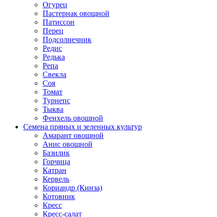
Огурец
Пастернак овощной
Патиссон
Перец
Подсолнечник
Редис
Редька
Репа
Свекла
Соя
Томат
Турнепс
Тыква
Фенхель овощной
Семена пряных и зеленных культур
Амарант овощной
Анис овощной
Базилик
Горчица
Катран
Кервель
Кориандр (Кинза)
Котовник
Кресс
Кресс-салат