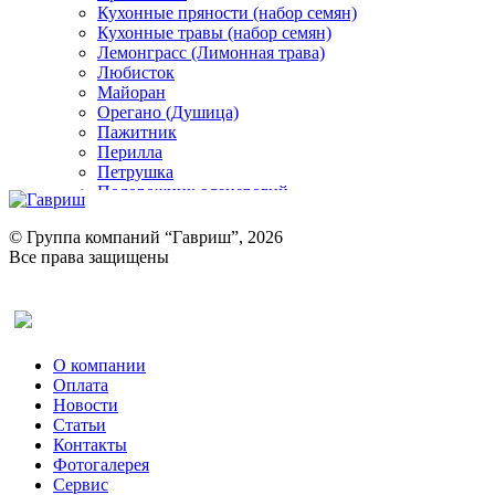
Кухонные пряности (набор семян)
Кухонные травы (набор семян)
Лемонграсс (Лимонная трава)
Любисток
Майоран
Орегано (Душица)
Пажитник
Перилла
Петрушка
Подорожник оленерогий
Портулак пряный
Ревень
© Группа компаний “Гавриш”, 2026
Рукола
Все права защищены
Рута
Салат
Оставить отзыв (для клиентов)
Сельдерей
Спаржа
Табак Курительный
О компании
Тмин
Оплата
Трава для чая
Новости
Туласи
Статьи
Укроп
Контакты
Фенхель пряный
Фотогалерея​
Хризантема овощная
Сервис
Цикорий пряный