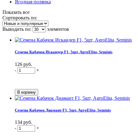
Ягодная полянка
Показать все
Сортировать по:
Выводить по:
элементов
Семена Кабачок Искандер F1, 5шт, AgroElita, Seminis
126 руб.
-
+
Семена Кабачок Диамант F1, 5шт, AgroElita, Seminis
134 руб.
-
+