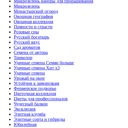
Микрозелень наборы для проращивания
Микрозелень
Монастырский огород
Овощная география
Овощная коллекция
Пряности и страсти
Розовые сны
Русский богатырь
Русский вкус
Сад ароматов
Семена от автора
Триколор
Удачные семена Семян больше
Удачные семена Хит x3
Удачные семена
Урожай на окне
Устойчив к заморозкам
Фермерское подворье
Цветочная коллекция
Цветы для профессионалов
Чудесный балкон
Эксклюзив
Элитная клумба
Элитные сорта и гибриды
Юбилейная