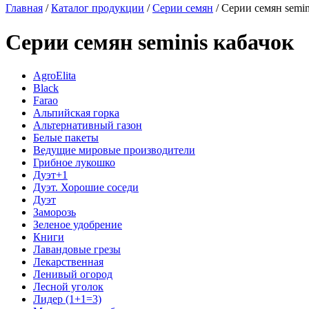
Главная
/
Каталог продукции
/
Серии семян
/
Серии семян semin
Серии семян seminis кабачок
AgroElita
Black
Farao
Альпийская горка
Альтернативный газон
Белые пакеты
Ведущие мировые производители
Грибное лукошко
Дуэт+1
Дуэт. Хорошие соседи
Дуэт
Заморозь
Зеленое удобрение
Книги
Лавандовые грезы
Лекарственная
Ленивый огород
Лесной уголок
Лидер (1+1=3)