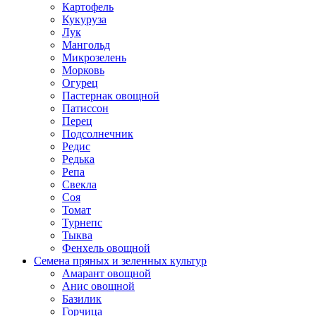
Картофель
Кукуруза
Лук
Мангольд
Микрозелень
Морковь
Огурец
Пастернак овощной
Патиссон
Перец
Подсолнечник
Редис
Редька
Репа
Свекла
Соя
Томат
Турнепс
Тыква
Фенхель овощной
Семена пряных и зеленных культур
Амарант овощной
Анис овощной
Базилик
Горчица