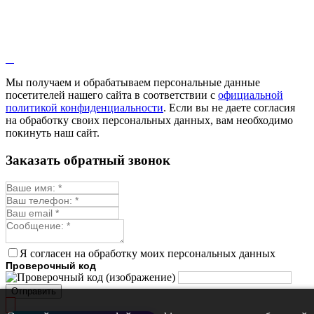
Кровохлёбка
Лаванда
Лопух
Лофант
Мелисса
Монарда лекарственная
Мы получаем и обрабатываем персональные данные
Мыльнянка
посетителей нашего сайта в соответствии с
официальной
Мята
политикой конфиденциальности
. Если вы не даете согласия
Овсяный корень
на обработку своих персональных данных, вам необходимо
Огуречная трава
покинуть наш сайт.
Пустырник
Расторопша
Заказать обратный звонок
Репешок
Розмарин
Ромашка лекарственная
Синюха
Скорцонера
Смесь лекарственных
Солодка
Стевия
Я согласен на обработку моих персональных данных
Тимьян ползучий (чабрец)
Проверочный код
Фенхель лекарственный
Цикорий лекарственный
Отправить
Чабер
Череда лекарственная