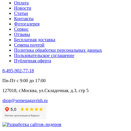
Оплата
Трава для чая
Новости
Туласи
Статьи
Укроп
Контакты
Фенхель пряный
Фотогалерея​
Хризантема овощная
Сервис
Цикорий пряный
Отзывы
Цикорий салатный (Витлуф)
Бесплатная доставка
Черемша
Семена почтой
Шпинат
Политика обработки персональных данных
Щавель
Пользовательское соглашение
Эндивий
Публичная оферта
Эстрагон
Семена лекарственных растений
8-495-902-77-18
Алтей
Анис
Пн-Пт с 9:00 до 17:00
Бессмертник
Бораго
127018, г.Москва, ул.Складочная, д.3, стр 5
Валериана
Валерианелла
shop@semenagavrish.ru
Гибискус лекарственный
Девясил
Душица
Зверобой
Змееголовник
Иссоп