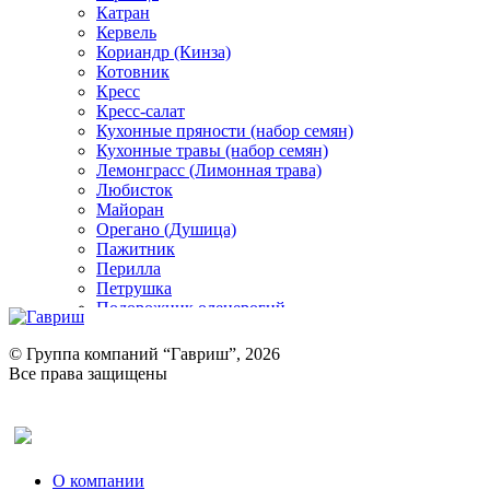
Катран
Кервель
Кориандр (Кинза)
Котовник
Кресс
Кресс-салат
Кухонные пряности (набор семян)
Кухонные травы (набор семян)
Лемонграсс (Лимонная трава)
Любисток
Майоран
Орегано (Душица)
Пажитник
Перилла
Петрушка
Подорожник оленерогий
Портулак пряный
Ревень
© Группа компаний “Гавриш”, 2026
Рукола
Все права защищены
Рута
Салат
Оставить отзыв (для клиентов)
Сельдерей
Спаржа
Табак Курительный
О компании
Тмин