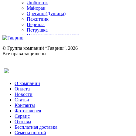
Любисток
Майоран
Орегано (Душица)
Пажитник
Перилла
Петрушка
Подорожник оленерогий
Портулак пряный
Ревень
© Группа компаний “Гавриш”, 2026
Рукола
Все права защищены
Рута
Салат
Оставить отзыв (для клиентов)
Сельдерей
Спаржа
Табак Курительный
О компании
Тмин
Оплата
Трава для чая
Новости
Туласи
Статьи
Укроп
Контакты
Фенхель пряный
Фотогалерея​
Хризантема овощная
Сервис
Цикорий пряный
Отзывы
Цикорий салатный (Витлуф)
Бесплатная доставка
Черемша
Семена почтой
Шпинат