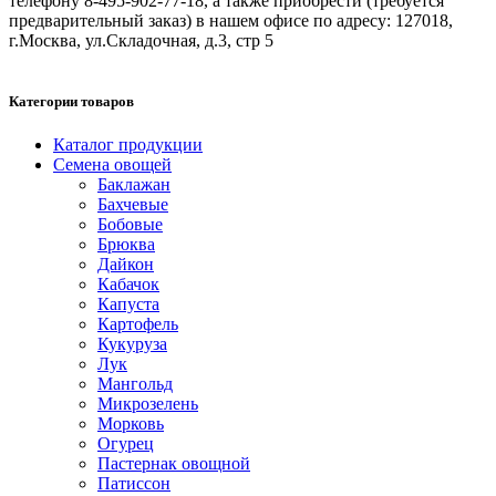
телефону 8-495-902-77-18, а также приобрести (требуется
предварительный заказ) в нашем офисе по адресу: 127018,
г.Москва, ул.Складочная, д.3, стр 5
Категории товаров
Каталог продукции
Семена овощей
Баклажан
Бахчевые
Бобовые
Брюква
Дайкон
Кабачок
Капуста
Картофель
Кукуруза
Лук
Мангольд
Микрозелень
Морковь
Огурец
Пастернак овощной
Патиссон