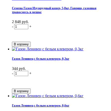
Семена Газон Изумрудный ковер, 5,0кг, Гавриш, газонная
травосмесь в мешке
2 848 руб.
-
+
Газон Ленивец с белым клевером, 0,3кг
344 руб.
-
+
Газон Ленивец с белым клевером, 0,6кг