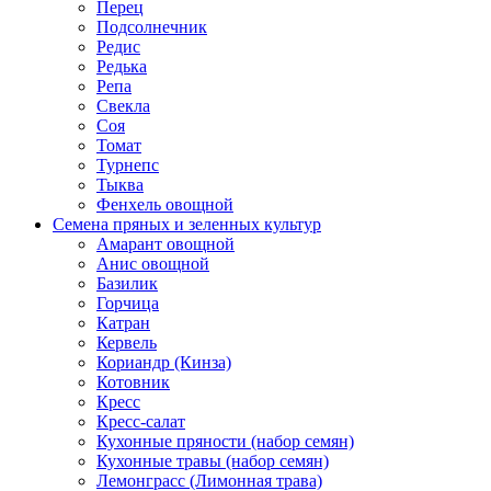
Перец
Подсолнечник
Редис
Редька
Репа
Свекла
Соя
Томат
Турнепс
Тыква
Фенхель овощной
Семена пряных и зеленных культур
Амарант овощной
Анис овощной
Базилик
Горчица
Катран
Кервель
Кориандр (Кинза)
Котовник
Кресс
Кресс-салат
Кухонные пряности (набор семян)
Кухонные травы (набор семян)
Лемонграсс (Лимонная трава)