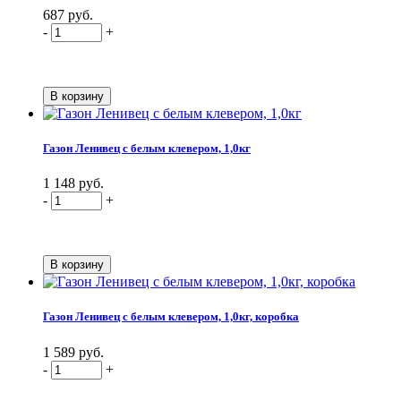
687 руб.
-
+
Газон Ленивец с белым клевером, 1,0кг
1 148 руб.
-
+
Газон Ленивец с белым клевером, 1,0кг, коробка
1 589 руб.
-
+