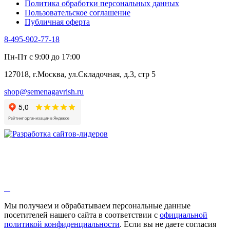
Политика обработки персональных данных
Щавель
Пользовательское соглашение
Эндивий
Публичная оферта
Эстрагон
Семена лекарственных растений
8-495-902-77-18
Алтей
Анис
Пн-Пт с 9:00 до 17:00
Бессмертник
Бораго
127018, г.Москва, ул.Складочная, д.3, стр 5
Валериана
Валерианелла
shop@semenagavrish.ru
Гибискус лекарственный
Девясил
Душица
Зверобой
Змееголовник
Иссоп
Кровохлёбка
Лаванда
Лопух
Лофант
Мелисса
Монарда лекарственная
Мы получаем и обрабатываем персональные данные
Мыльнянка
посетителей нашего сайта в соответствии с
официальной
Мята
политикой конфиденциальности
. Если вы не даете согласия
Овсяный корень