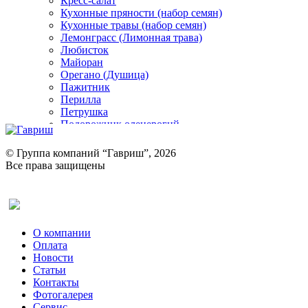
Кресс-салат
Кухонные пряности (набор семян)
Кухонные травы (набор семян)
Лемонграсс (Лимонная трава)
Любисток
Майоран
Орегано (Душица)
Пажитник
Перилла
Петрушка
Подорожник оленерогий
Портулак пряный
Ревень
© Группа компаний “Гавриш”, 2026
Рукола
Все права защищены
Рута
Салат
Оставить отзыв (для клиентов)
Сельдерей
Спаржа
Табак Курительный
О компании
Тмин
Оплата
Трава для чая
Новости
Туласи
Статьи
Укроп
Контакты
Фенхель пряный
Фотогалерея​
Хризантема овощная
Сервис