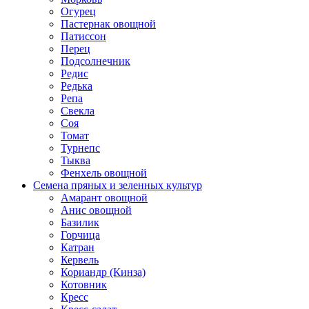
Огурец
Пастернак овощной
Патиссон
Перец
Подсолнечник
Редис
Редька
Репа
Свекла
Соя
Томат
Турнепс
Тыква
Фенхель овощной
Семена пряных и зеленных культур
Амарант овощной
Анис овощной
Базилик
Горчица
Катран
Кервель
Кориандр (Кинза)
Котовник
Кресс