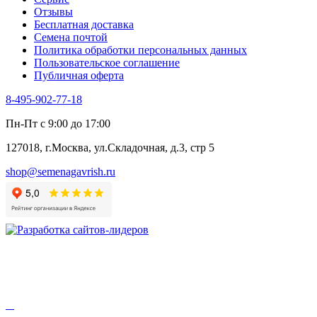
Цикорий пряный
Отзывы
Цикорий салатный (Витлуф)
Бесплатная доставка
Черемша
Семена почтой
Шпинат
Политика обработки персональных данных
Щавель
Пользовательское соглашение
Эндивий
Публичная оферта
Эстрагон
Семена лекарственных растений
8-495-902-77-18
Алтей
Анис
Пн-Пт с 9:00 до 17:00
Бессмертник
Бораго
127018, г.Москва, ул.Складочная, д.3, стр 5
Валериана
Валерианелла
shop@semenagavrish.ru
Гибискус лекарственный
Девясил
Душица
Зверобой
Змееголовник
Иссоп
Кровохлёбка
Лаванда
Лопух
Лофант
Мелисса