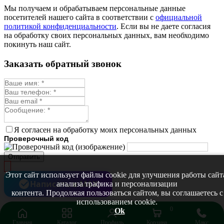
Монарда лекарственная
Мы получаем и обрабатываем персональные данные
Мыльнянка
посетителей нашего сайта в соответствии с
официальной
Мята
политикой конфиденциальности
. Если вы не даете согласия
Овсяный корень
на обработку своих персональных данных, вам необходимо
Огуречная трава
покинуть наш сайт.
Пустырник
Расторопша
Заказать обратный звонок
Репешок
Розмарин
Ромашка лекарственная
Синюха
Скорцонера
Смесь лекарственных
Солодка
Стевия
Я согласен на обработку моих персональных данных
Тимьян ползучий (чабрец)
Проверочный код
Фенхель лекарственный
Цикорий лекарственный
Отправить
Чабер
Череда лекарственная
Этот сайт использует файлы cookie для улучшения работы сайт
Чернокорень
Написать в MAX
анализа трафика и персонализации
Шалфей
контента. Продолжая пользоваться сайтом, вы соглашаетесь с
Семена ягод
использованием cookie.
Брусника
0
Ok
Голубика
Главная
Каталог
Профиль
Корзина
Макс