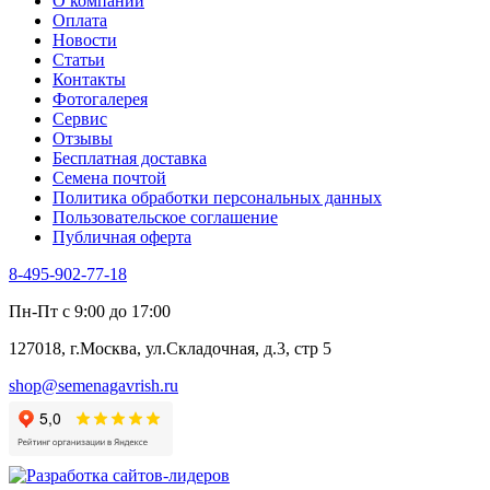
О компании
Тмин
Оплата
Трава для чая
Новости
Туласи
Статьи
Укроп
Контакты
Фенхель пряный
Фотогалерея​
Хризантема овощная
Сервис
Цикорий пряный
Отзывы
Цикорий салатный (Витлуф)
Бесплатная доставка
Черемша
Семена почтой
Шпинат
Политика обработки персональных данных
Щавель
Пользовательское соглашение
Эндивий
Публичная оферта
Эстрагон
Семена лекарственных растений
8-495-902-77-18
Алтей
Анис
Пн-Пт с 9:00 до 17:00
Бессмертник
Бораго
127018, г.Москва, ул.Складочная, д.3, стр 5
Валериана
Валерианелла
shop@semenagavrish.ru
Гибискус лекарственный
Девясил
Душица
Зверобой
Змееголовник