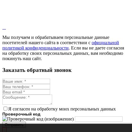
Иссоп
Кровохлёбка
Лаванда
Лопух
Лофант
Мелисса
Монарда лекарственная
Мы получаем и обрабатываем персональные данные
Мыльнянка
посетителей нашего сайта в соответствии с
официальной
Мята
политикой конфиденциальности
. Если вы не даете согласия
Овсяный корень
на обработку своих персональных данных, вам необходимо
Огуречная трава
покинуть наш сайт.
Пустырник
Расторопша
Заказать обратный звонок
Репешок
Розмарин
Ромашка лекарственная
Синюха
Скорцонера
Смесь лекарственных
Солодка
Стевия
Я согласен на обработку моих персональных данных
Тимьян ползучий (чабрец)
Проверочный код
Фенхель лекарственный
Цикорий лекарственный
Отправить
Чабер