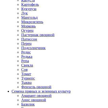
Капуста
Картофель
Кукуруза
Лук
Мангольд
Микрозелень
Морковь
Огурец
Пастернак овощной
Патиссон
Перец
Подсолнечник
Редис
Редька
Репа
Свекла
Соя
Томат
Турнепс
Тыква
Фенхель овощной
Семена пряных и зеленных культур
Амарант овощной
Анис овощной
Базилик