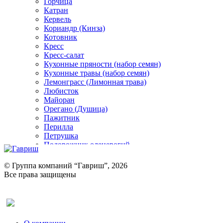
Горчица
Катран
Кервель
Кориандр (Кинза)
Котовник
Кресс
Кресс-салат
Кухонные пряности (набор семян)
Кухонные травы (набор семян)
Лемонграсс (Лимонная трава)
Любисток
Майоран
Орегано (Душица)
Пажитник
Перилла
Петрушка
Подорожник оленерогий
Портулак пряный
Ревень
© Группа компаний “Гавриш”, 2026
Рукола
Все права защищены
Рута
Салат
Оставить отзыв (для клиентов)
Сельдерей
Спаржа
Табак Курительный